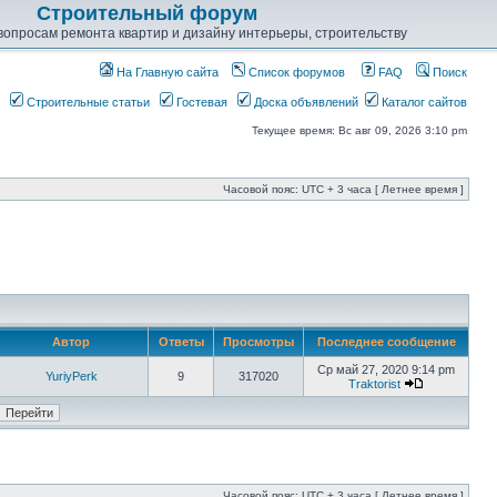
Строительный форум
опросам ремонта квартир и дизайну интерьеры, строительству
На Главную сайта
Список форумов
FAQ
Поиск
Строительные статьи
Гостевая
Доска объявлений
Каталог сайтов
Текущее время: Вс авг 09, 2026 3:10 pm
Часовой пояс: UTC + 3 часа [ Летнее время ]
Автор
Ответы
Просмотры
Последнее сообщение
Ср май 27, 2020 9:14 pm
YuriyPerk
9
317020
Traktorist
Часовой пояс: UTC + 3 часа [ Летнее время ]