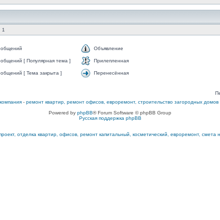
 1
ообщений
Объявление
общений [ Популярная тема ]
Прилепленная
общений [ Тема закрыта ]
Перенесённая
П
компания
-
ремонт квартир, ремонт офисов, евроремонт, строительство загородных домов
Powered by
phpBB
® Forum Software © phpBB Group
Русская поддержка phpBB