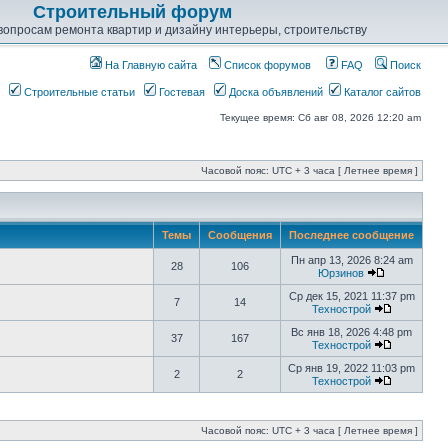
Строительный форум
опросам ремонта квартир и дизайну интерьеры, строительству
На Главную сайта
Список форумов
FAQ
Поиск
Строительные статьи
Гостевая
Доска объявлений
Каталог сайтов
Текущее время: Сб авг 08, 2026 12:20 am
Часовой пояс: UTC + 3 часа [ Летнее время ]
Темы
Сообщения
Последнее сообщение
Пн апр 13, 2026 8:24 am
28
106
Юрзинов
Ср дек 15, 2021 11:37 pm
7
14
Технострой
Вс янв 18, 2026 4:48 pm
37
167
Технострой
Ср янв 19, 2022 11:03 pm
2
2
Технострой
Часовой пояс: UTC + 3 часа [ Летнее время ]