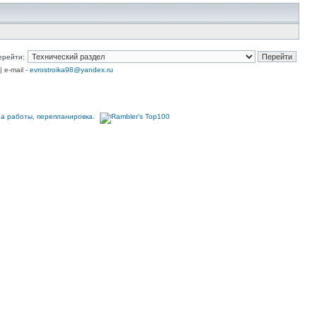
ерейти:
| e-mail -
evrostroika98@yandex.ru