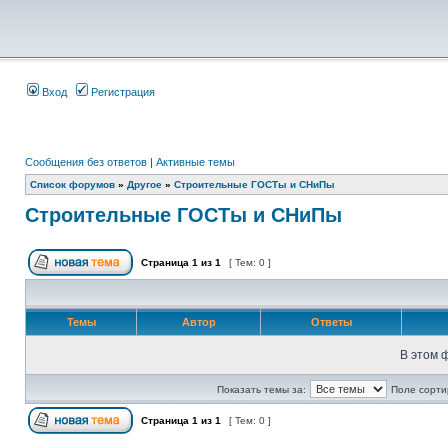
Вход
Регистрация
Сообщения без ответов
|
Активные темы
Список форумов
»
Другое
»
Строительные ГОСТы и СНиПы
Строительные ГОСТы и СНиПы
Страница
1
из
1
[ Тем: 0 ]
Темы
Автор
Ответы
В этом 
Показать темы за:
Поле сорти
Страница
1
из
1
[ Тем: 0 ]