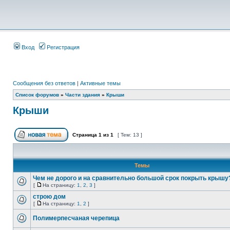
Вход
Регистрация
Сообщения без ответов
|
Активные темы
Список форумов
»
Части здания
»
Крыши
Крыши
Страница
1
из
1
[ Тем: 13 ]
Темы
Чем не дорого и на сравнительно большой срок покрыть крышу
[
На страницу:
1
,
2
,
3
]
строю дом
[
На страницу:
1
,
2
]
Полимерпесчаная черепица