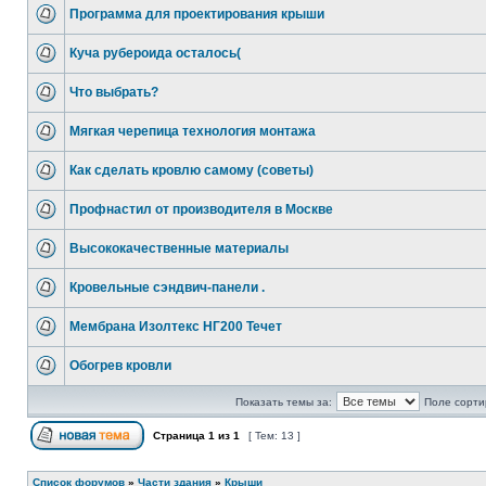
Программа для проектирования крыши
Куча рубероида осталось(
Что выбрать?
Mягкая черепица технология монтажа
Как сделать кровлю самому (советы)
Профнастил от производителя в Москве
Высококачественные материалы
Кровельные сэндвич-панели .
Мембрана Изолтекс НГ200 Течет
Обогрев кровли
Показать темы за:
Поле сорти
Страница
1
из
1
[ Тем: 13 ]
Список форумов
»
Части здания
»
Крыши