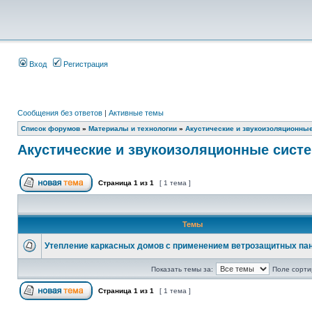
Вход
Регистрация
Сообщения без ответов
|
Активные темы
Список форумов
»
Материалы и технологии
»
Акустические и звукоизоляционны
Акустические и звукоизоляционные сист
Страница
1
из
1
[ 1 тема ]
Темы
Утепление каркасных домов с применением ветрозащитных па
Показать темы за:
Поле сорти
Страница
1
из
1
[ 1 тема ]