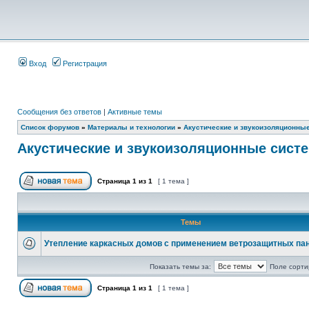
Вход
Регистрация
Сообщения без ответов
|
Активные темы
Список форумов
»
Материалы и технологии
»
Акустические и звукоизоляционны
Акустические и звукоизоляционные сист
Страница
1
из
1
[ 1 тема ]
Темы
Утепление каркасных домов с применением ветрозащитных па
Показать темы за:
Поле сорти
Страница
1
из
1
[ 1 тема ]