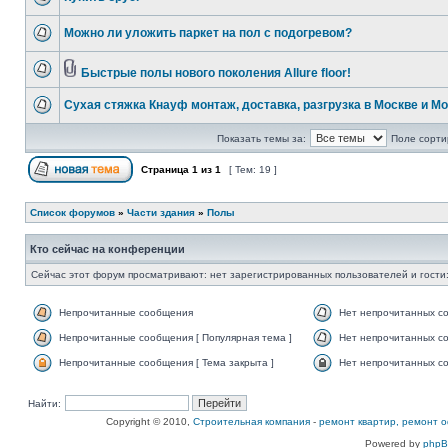
Можно ли уложить паркет на пол с подогревом?
Быстрые полы нового поколения Allure floor!
Сухая стяжка Кнауф монтаж, доставка, разгрузка в Москве и Мо
Показать темы за:
Поле сорти
Страница
1
из
1
[ Тем: 19 ]
Список форумов
»
Части здания
»
Полы
Кто сейчас на конференции
Сейчас этот форум просматривают: нет зарегистрированных пользователей и гости:
Непрочитанные сообщения
Нет непрочитанных с
Непрочитанные сообщения [ Популярная тема ]
Нет непрочитанных со
Непрочитанные сообщения [ Тема закрыта ]
Нет непрочитанных со
Найти:
Copyright © 2010,
Строительная компания
-
ремонт квартир, ремонт о
Powered by
php