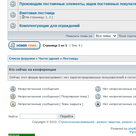
Производим лестничные элементы, ищем постоянных покупате
Винтовая лестница
[
На страницу:
1
,
2
]
Комплектующие для ограждений
Показать темы за:
Поле сорти
Страница
1
из
1
[ Тем: 6 ]
Список форумов
»
Части здания
»
Лестницы
Кто сейчас на конференции
Сейчас этот форум просматривают: нет зарегистрированных пользователей и гости:
Непрочитанные сообщения
Нет непрочитанных с
Непрочитанные сообщения [ Популярная тема ]
Нет непрочитанных со
Непрочитанные сообщения [ Тема закрыта ]
Нет непрочитанных со
Найти:
Copyright © 2010,
Строительная компания
-
ремонт квартир, ремонт о
Powered by
php
Рус