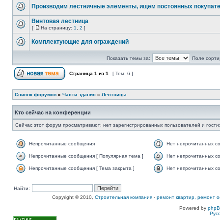
Производим лестничные элементы, ищем постоянных покупате
Винтовая лестница
[
На страницу:
1
,
2
]
Комплектующие для ограждений
Показать темы за:
Поле сорти
Страница
1
из
1
[ Тем: 6 ]
Список форумов
»
Части здания
»
Лестницы
Кто сейчас на конференции
Сейчас этот форум просматривают: нет зарегистрированных пользователей и гости:
Непрочитанные сообщения
Нет непрочитанных с
Непрочитанные сообщения [ Популярная тема ]
Нет непрочитанных со
Непрочитанные сообщения [ Тема закрыта ]
Нет непрочитанных со
Найти:
Copyright © 2010,
Строительная компания
-
ремонт квартир, ремонт о
Powered by
php
Рус