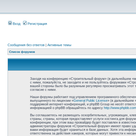
Вход
Регистрация
Сообщения без ответов
|
Активные темы
Список форумов
Заходя на конференцию «Строительный форум» (в дальнейшем «мы»,
с ними, пожалуйста, не заходите и не пользуйтесь форумами «Стр
вашей стороны было бы разумным регулярно просматривать этот т
согласие с ними.
Наши форумы работают под управлением программного обеспечени
выпущенного по лицензии «
General Public License
» (в дальнейшем 
поддержкой интернет-конференций, и phpBB Group не несёт ответст
информацией о phpBB обращайтесь по адресу
http://www.phpbb.com
Вы соглашаетесь не размещать оскорбительных, угрожающих, клев
страны, страны, которая предоставляет услуги хостинга для фор
конференции, при этом ваш провайдер будет поставлен в известно
администраторы форумов «Строительный форум» имеют право удали
вами информация будет храниться в базе данных. Хотя эта инфор
ответственна за действия хакеров, которые могут привести к неса