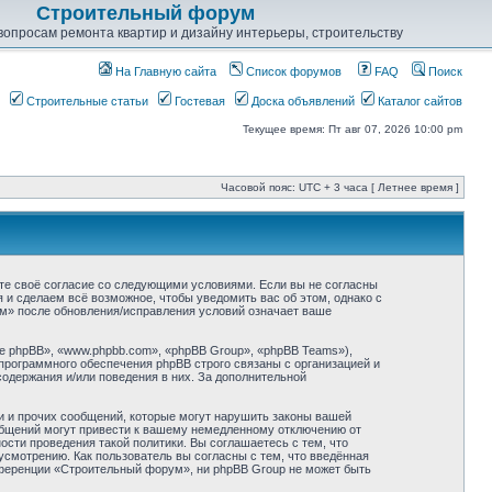
Строительный форум
опросам ремонта квартир и дизайну интерьеры, строительству
На Главную сайта
Список форумов
FAQ
Поиск
Строительные статьи
Гостевая
Доска объявлений
Каталог сайтов
Текущее время: Пт авг 07, 2026 10:00 pm
Часовой пояс: UTC + 3 часа [ Летнее время ]
ете своё согласие со следующими условиями. Если вы не согласны
 и сделаем всё возможное, чтобы уведомить вас об этом, однако с
м» после обновления/исправления условий означает ваше
 phpBB», «www.phpbb.com», «phpBB Group», «phpBB Teams»),
программного обеспечения phpBB строго связаны с организацией и
содержания и/или поведения в них. За дополнительной
и и прочих сообщений, которые могут нарушить законы вашей
общений могут привести к вашему немедленному отключению от
сти проведения такой политики. Вы соглашаетесь с тем, что
смотрению. Как пользователь вы согласны с тем, что введённая
нференции «Строительный форум», ни phpBB Group не может быть