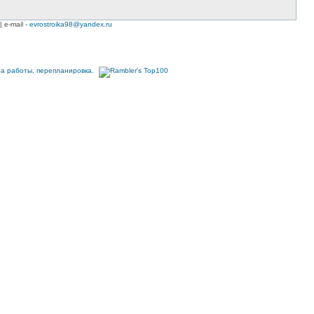
| e-mail -
evrostroika98@yandex.ru