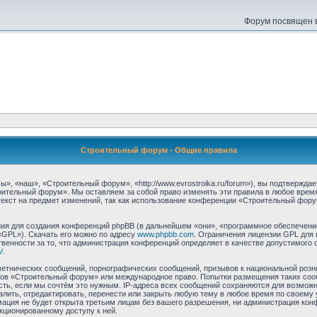
Форум посвящен в
Строительный форум - Общие правила
 «наш», «Строительный форум», «http://www.evrostroika.ru/forum»), вы подтвержда
оительный форум». Мы оставляем за собой право изменять эти правила в любое время
екст на предмет изменений, так как использование конференции «Строительный фору
я для создания конференций phpBB (в дальнейшем «они», «программное обеспечение
«GPL»). Скачать его можно по адресу
www.phpbb.com
. Ограничения лицензии GPL для 
венности за то, что администрация конференций определяет в качестве допустимого 
/
.
етнических сообщений, порнографических сообщений, призывов к национальной розн
умов «Строительный форум» или международное право. Попытки размещения таких со
сть, если мы сочтём это нужным. IP-адреса всех сообщений сохраняются для возможно
ть, отредактировать, перенести или закрыть любую тему в любое время по своему у
мация не будет открыта третьим лицам без вашего разрешения, ни администрация ко
нкционированному доступу к ней.