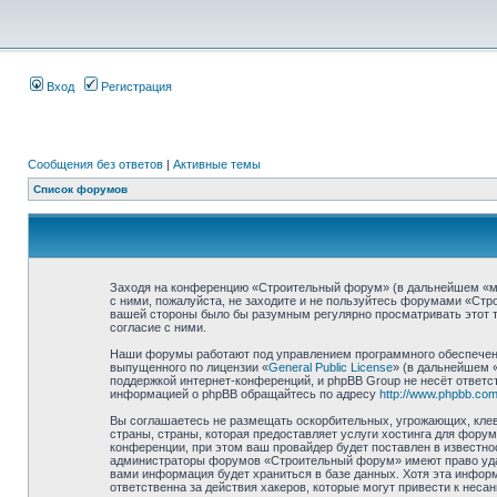
Вход
Регистрация
Сообщения без ответов
|
Активные темы
Список форумов
Заходя на конференцию «Строительный форум» (в дальнейшем «мы»,
с ними, пожалуйста, не заходите и не пользуйтесь форумами «Стр
вашей стороны было бы разумным регулярно просматривать этот т
согласие с ними.
Наши форумы работают под управлением программного обеспечени
выпущенного по лицензии «
General Public License
» (в дальнейшем 
поддержкой интернет-конференций, и phpBB Group не несёт ответст
информацией о phpBB обращайтесь по адресу
http://www.phpbb.com
Вы соглашаетесь не размещать оскорбительных, угрожающих, клев
страны, страны, которая предоставляет услуги хостинга для фор
конференции, при этом ваш провайдер будет поставлен в известно
администраторы форумов «Строительный форум» имеют право удали
вами информация будет храниться в базе данных. Хотя эта инфор
ответственна за действия хакеров, которые могут привести к неса