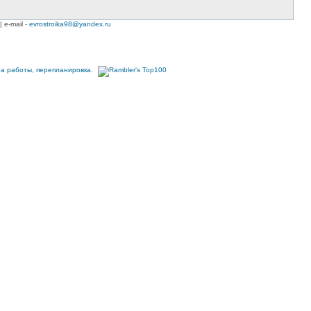
| e-mail -
evrostroika98@yandex.ru