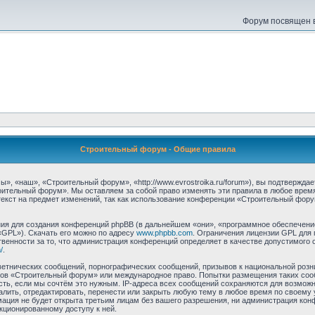
Форум посвящен в
Строительный форум - Общие правила
 «наш», «Строительный форум», «http://www.evrostroika.ru/forum»), вы подтвержда
оительный форум». Мы оставляем за собой право изменять эти правила в любое время
екст на предмет изменений, так как использование конференции «Строительный фору
я для создания конференций phpBB (в дальнейшем «они», «программное обеспечение
«GPL»). Скачать его можно по адресу
www.phpbb.com
. Ограничения лицензии GPL для 
венности за то, что администрация конференций определяет в качестве допустимого 
/
.
етнических сообщений, порнографических сообщений, призывов к национальной розн
умов «Строительный форум» или международное право. Попытки размещения таких со
сть, если мы сочтём это нужным. IP-адреса всех сообщений сохраняются для возможно
ть, отредактировать, перенести или закрыть любую тему в любое время по своему у
мация не будет открыта третьим лицам без вашего разрешения, ни администрация ко
нкционированному доступу к ней.