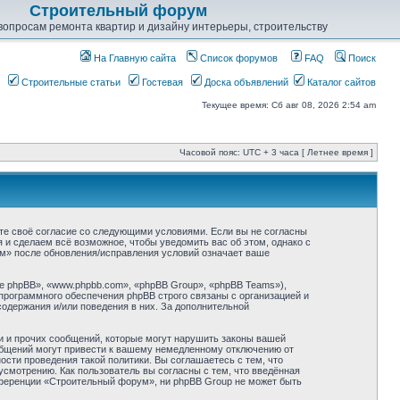
Строительный форум
опросам ремонта квартир и дизайну интерьеры, строительству
На Главную сайта
Список форумов
FAQ
Поиск
Строительные статьи
Гостевая
Доска объявлений
Каталог сайтов
Текущее время: Сб авг 08, 2026 2:54 am
Часовой пояс: UTC + 3 часа [ Летнее время ]
ете своё согласие со следующими условиями. Если вы не согласны
 и сделаем всё возможное, чтобы уведомить вас об этом, однако с
м» после обновления/исправления условий означает ваше
 phpBB», «www.phpbb.com», «phpBB Group», «phpBB Teams»),
программного обеспечения phpBB строго связаны с организацией и
содержания и/или поведения в них. За дополнительной
и и прочих сообщений, которые могут нарушить законы вашей
общений могут привести к вашему немедленному отключению от
сти проведения такой политики. Вы соглашаетесь с тем, что
смотрению. Как пользователь вы согласны с тем, что введённая
нференции «Строительный форум», ни phpBB Group не может быть