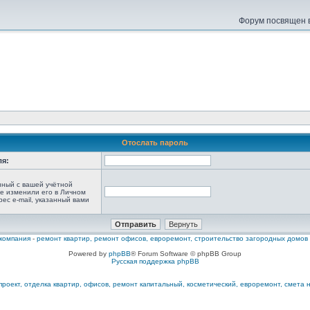
Форум посвящен в
Отослать пароль
ля:
анный с вашей учётной
не изменили его в Личном
рес e-mail, указанный вами
компания
-
ремонт квартир, ремонт офисов, евроремонт, строительство загородных домов
Powered by
phpBB
® Forum Software © phpBB Group
Русская поддержка phpBB