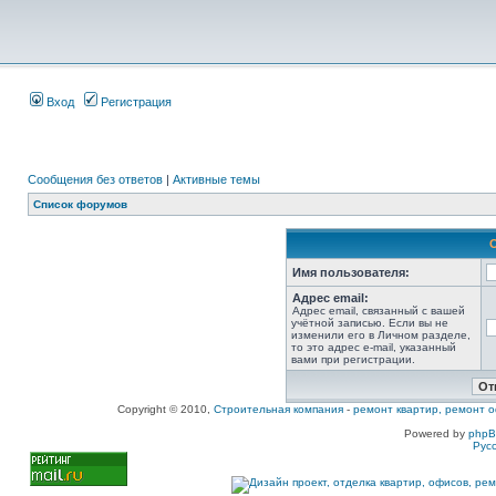
Вход
Регистрация
Сообщения без ответов
|
Активные темы
Список форумов
Имя пользователя:
Адрес email:
Адрес email, связанный с вашей
учётной записью. Если вы не
изменили его в Личном разделе,
то это адрес e-mail, указанный
вами при регистрации.
Copyright © 2010,
Строительная компания
-
ремонт квартир, ремонт о
Powered by
php
Рус