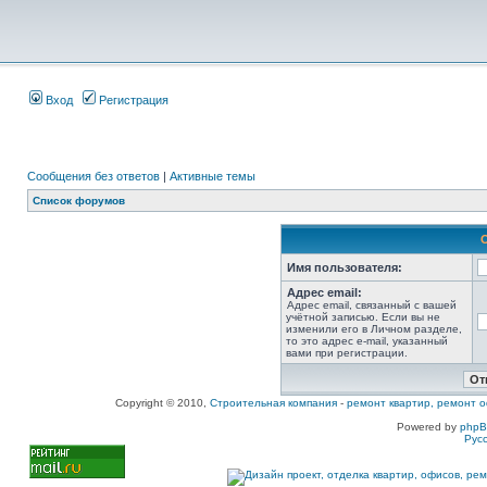
Вход
Регистрация
Сообщения без ответов
|
Активные темы
Список форумов
Имя пользователя:
Адрес email:
Адрес email, связанный с вашей
учётной записью. Если вы не
изменили его в Личном разделе,
то это адрес e-mail, указанный
вами при регистрации.
Copyright © 2010,
Строительная компания
-
ремонт квартир, ремонт о
Powered by
php
Рус