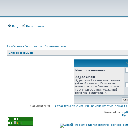
Вход
Регистрация
Сообщения без ответов
|
Активные темы
Список форумов
Имя пользователя:
Адрес email:
Адрес email, связанный с вашей
учётной записью. Если вы не
изменили его в Личном разделе,
то это адрес e-mail, указанный
вами при регистрации.
Copyright © 2010,
Строительная компания
-
ремонт квартир, ремонт о
Powered by
php
Рус