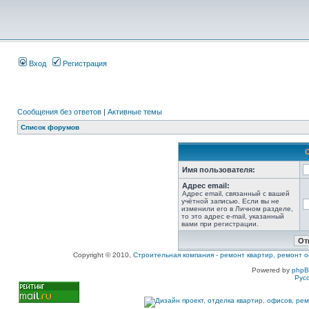
Вход
Регистрация
Сообщения без ответов
|
Активные темы
Список форумов
Имя пользователя:
Адрес email:
Адрес email, связанный с вашей
учётной записью. Если вы не
изменили его в Личном разделе,
то это адрес e-mail, указанный
вами при регистрации.
Copyright © 2010,
Строительная компания
-
ремонт квартир, ремонт о
Powered by
php
Рус