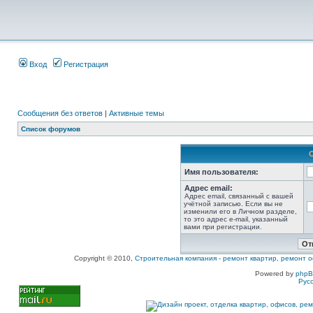
Вход
Регистрация
Сообщения без ответов
|
Активные темы
Список форумов
Имя пользователя:
Адрес email:
Адрес email, связанный с вашей
учётной записью. Если вы не
изменили его в Личном разделе,
то это адрес e-mail, указанный
вами при регистрации.
Copyright © 2010,
Строительная компания
-
ремонт квартир, ремонт о
Powered by
php
Рус