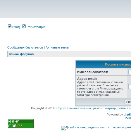
Вход
Регистрация
Сообщения без ответов
|
Активные темы
Список форумов
Послать письмо
Имя пользователя:
Адрес email:
Адрес email, связанный с вашей
учётной записью. Если вы не
изменили его в Личном разделе,
то это адрес e-mail, указанный
вами при регистрации.
Copyright © 2010,
Строительная компания
-
ремонт квартир, ремонт о
Powered by
php
Рус