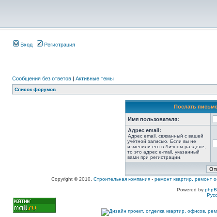
Вход
Регистрация
Сообщения без ответов
|
Активные темы
Список форумов
Послать письмо
Имя пользователя:
Адрес email:
Адрес email, связанный с вашей
учётной записью. Если вы не
изменили его в Личном разделе,
то это адрес e-mail, указанный
вами при регистрации.
Copyright © 2010,
Строительная компания
-
ремонт квартир, ремонт о
Powered by
php
Рус