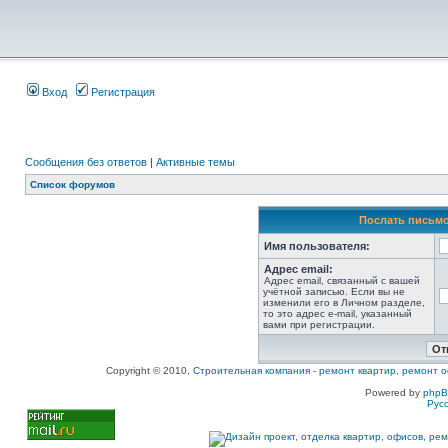
Вход
Регистрация
Сообщения без ответов
|
Активные темы
Список форумов
Послать письмо
Имя пользователя:
Адрес email:
Адрес email, связанный с вашей
учётной записью. Если вы не
изменили его в Личном разделе,
то это адрес e-mail, указанный
вами при регистрации.
Copyright © 2010,
Строительная компания
-
ремонт квартир, ремонт о
Powered by
php
Рус