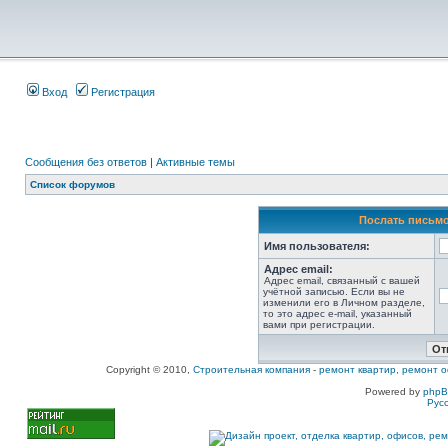
Вход
Регистрация
Сообщения без ответов
|
Активные темы
Список форумов
Послать письмо
Имя пользователя:
Адрес email:
Адрес email, связанный с вашей
учётной записью. Если вы не
изменили его в Личном разделе,
то это адрес e-mail, указанный
вами при регистрации.
Copyright © 2010,
Строительная компания
-
ремонт квартир, ремонт о
Powered by
php
Рус