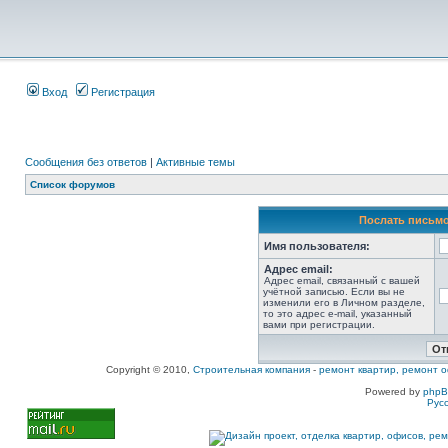
Вход
Регистрация
Сообщения без ответов
|
Активные темы
Список форумов
Послать письмо
Имя пользователя:
Адрес email:
Адрес email, связанный с вашей
учётной записью. Если вы не
изменили его в Личном разделе,
то это адрес e-mail, указанный
вами при регистрации.
Copyright © 2010,
Строительная компания
-
ремонт квартир, ремонт о
Powered by
php
Рус