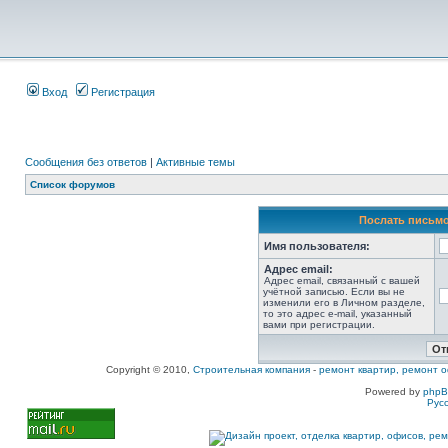
Вход
Регистрация
Сообщения без ответов
|
Активные темы
Список форумов
Послать письмо
Имя пользователя:
Адрес email:
Адрес email, связанный с вашей
учётной записью. Если вы не
изменили его в Личном разделе,
то это адрес e-mail, указанный
вами при регистрации.
Copyright © 2010,
Строительная компания
-
ремонт квартир, ремонт о
Powered by
php
Рус