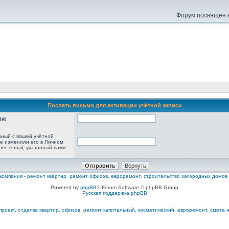
Форум посвящен в
Послать письмо для активации учётной записи
ля:
анный с вашей учётной
не изменили его в Личном
рес e-mail, указанный вами
компания
-
ремонт квартир, ремонт офисов, евроремонт, строительство загородных домов
Powered by
phpBB
® Forum Software © phpBB Group
Русская поддержка phpBB