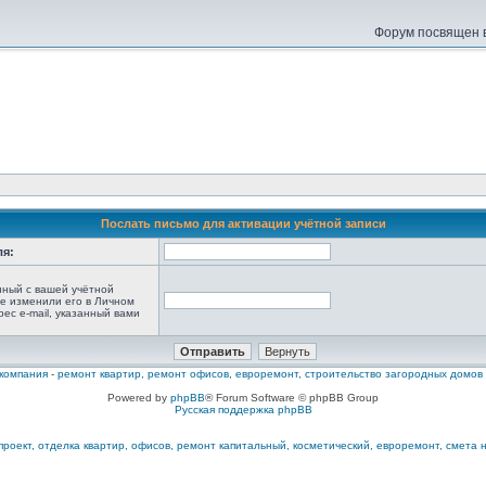
Форум посвящен в
Послать письмо для активации учётной записи
ля:
анный с вашей учётной
не изменили его в Личном
рес e-mail, указанный вами
компания
-
ремонт квартир, ремонт офисов, евроремонт, строительство загородных домов
Powered by
phpBB
® Forum Software © phpBB Group
Русская поддержка phpBB