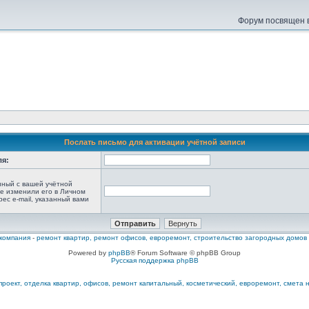
Форум посвящен в
Послать письмо для активации учётной записи
ля:
анный с вашей учётной
не изменили его в Личном
рес e-mail, указанный вами
компания
-
ремонт квартир, ремонт офисов, евроремонт, строительство загородных домов
Powered by
phpBB
® Forum Software © phpBB Group
Русская поддержка phpBB