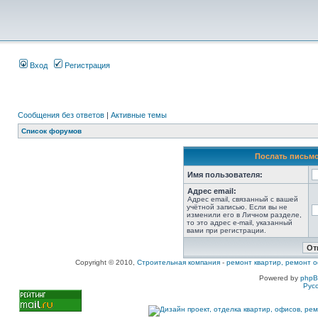
Вход
Регистрация
Сообщения без ответов
|
Активные темы
Список форумов
Послать письмо
Имя пользователя:
Адрес email:
Адрес email, связанный с вашей
учётной записью. Если вы не
изменили его в Личном разделе,
то это адрес e-mail, указанный
вами при регистрации.
Copyright © 2010,
Строительная компания
-
ремонт квартир, ремонт о
Powered by
php
Рус