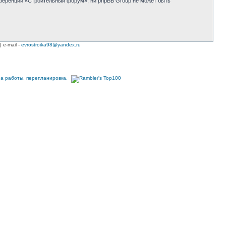
нференции «Строительный форум», ни phpBB Group не может быть
| e-mail -
evrostroika98@yandex.ru