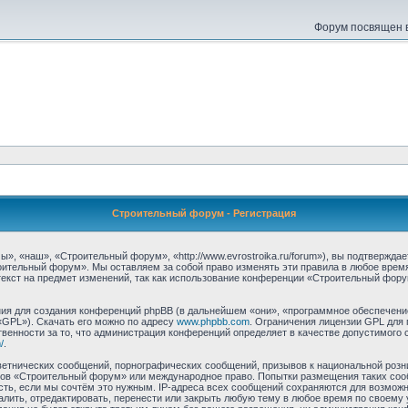
Форум посвящен в
Строительный форум - Регистрация
 «наш», «Строительный форум», «http://www.evrostroika.ru/forum»), вы подтвержда
оительный форум». Мы оставляем за собой право изменять эти правила в любое время
екст на предмет изменений, так как использование конференции «Строительный фору
я для создания конференций phpBB (в дальнейшем «они», «программное обеспечение
«GPL»). Скачать его можно по адресу
www.phpbb.com
. Ограничения лицензии GPL для 
венности за то, что администрация конференций определяет в качестве допустимого 
/
.
етнических сообщений, порнографических сообщений, призывов к национальной розн
умов «Строительный форум» или международное право. Попытки размещения таких со
сть, если мы сочтём это нужным. IP-адреса всех сообщений сохраняются для возможно
ть, отредактировать, перенести или закрыть любую тему в любое время по своему у