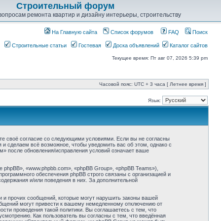
Строительный форум
опросам ремонта квартир и дизайну интерьеры, строительству
На Главную сайта
Список форумов
FAQ
Поиск
Строительные статьи
Гостевая
Доска объявлений
Каталог сайтов
Текущее время: Пт авг 07, 2026 5:39 pm
Часовой пояс: UTC + 3 часа [ Летнее время ]
Язык:
ете своё согласие со следующими условиями. Если вы не согласны
 и сделаем всё возможное, чтобы уведомить вас об этом, однако с
м» после обновления/исправления условий означает ваше
 phpBB», «www.phpbb.com», «phpBB Group», «phpBB Teams»),
программного обеспечения phpBB строго связаны с организацией и
содержания и/или поведения в них. За дополнительной
и и прочих сообщений, которые могут нарушить законы вашей
общений могут привести к вашему немедленному отключению от
сти проведения такой политики. Вы соглашаетесь с тем, что
смотрению. Как пользователь вы согласны с тем, что введённая