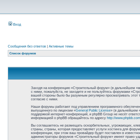
Вход
Сообщения без ответов
|
Активные темы
Список форумов
Заходя на конференцию «Строительный форум» (в дальнейшем «мы»,
с ними, пожалуйста, не заходите и не пользуйтесь форумами «Стр
вашей стороны было бы разумным регулярно просматривать этот т
согласие с ними.
Наши форумы работают под управлением программного обеспечени
выпущенного по лицензии «
General Public License
» (в дальнейшем 
поддержкой интернет-конференций, и phpBB Group не несёт ответст
информацией о phpBB обращайтесь по адресу
http://www.phpbb.com
Вы соглашаетесь не размещать оскорбительных, угрожающих, клев
страны, страны, которая предоставляет услуги хостинга для фор
конференции, при этом ваш провайдер будет поставлен в известно
администраторы форумов «Строительный форум» имеют право удали