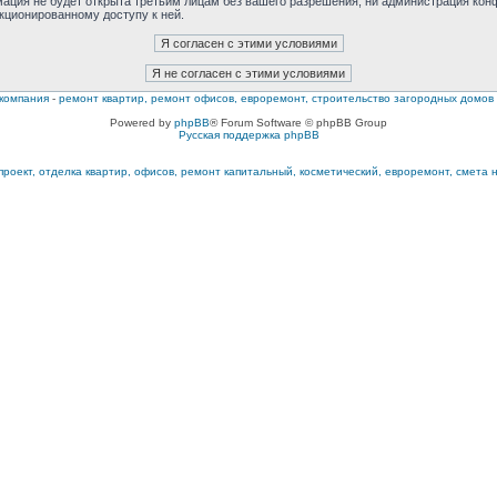
мация не будет открыта третьим лицам без вашего разрешения, ни администрация ко
нкционированному доступу к ней.
компания
-
ремонт квартир, ремонт офисов, евроремонт, строительство загородных домов
Powered by
phpBB
® Forum Software © phpBB Group
Русская поддержка phpBB