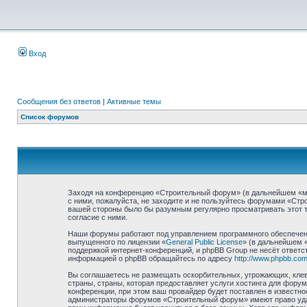
Вход
Сообщения без ответов
|
Активные темы
Список форумов
Заходя на конференцию «Строительный форум» (в дальнейшем «мы»,
с ними, пожалуйста, не заходите и не пользуйтесь форумами «Стр
вашей стороны было бы разумным регулярно просматривать этот т
согласие с ними.
Наши форумы работают под управлением программного обеспечени
выпущенного по лицензии «
General Public License
» (в дальнейшем 
поддержкой интернет-конференций, и phpBB Group не несёт ответст
информацией о phpBB обращайтесь по адресу
http://www.phpbb.com
Вы соглашаетесь не размещать оскорбительных, угрожающих, клев
страны, страны, которая предоставляет услуги хостинга для фор
конференции, при этом ваш провайдер будет поставлен в известно
администраторы форумов «Строительный форум» имеют право удали