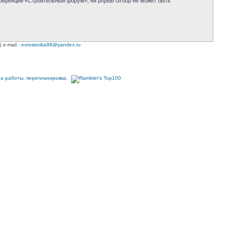
нференции «Строительный форум», ни phpBB Group не может быть
| e-mail -
evrostroika98@yandex.ru