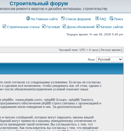
Строительный форум
опросам ремонта квартир и дизайну интерьеры, строительству
На Главную сайта
Список форумов
FAQ
Поиск
Строительные статьи
Гостевая
Доска объявлений
Каталог сайтов
Текущее время: Чт авг 06, 2026 5:46 pm
Часовой пояс: UTC + 3 часа [ Летнее время ]
Язык:
ете своё согласие со следующими условиями. Если вы не согласны
 и сделаем всё возможное, чтобы уведомить вас об этом, однако с
м» после обновления/исправления условий означает ваше
 phpBB», «www.phpbb.com», «phpBB Group», «phpBB Teams»),
программного обеспечения phpBB строго связаны с организацией и
содержания и/или поведения в них. За дополнительной
и и прочих сообщений, которые могут нарушить законы вашей
общений могут привести к вашему немедленному отключению от
сти проведения такой политики. Вы соглашаетесь с тем, что
смотрению. Как пользователь вы согласны с тем, что введённая