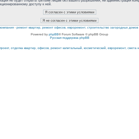
мация не будет открыта третьим лицам без вашего разрешения, ни администрация ко
нкционированному доступу к ней.
компания
-
ремонт квартир, ремонт офисов, евроремонт, строительство загородных домов
Powered by
phpBB
® Forum Software © phpBB Group
Русская поддержка phpBB