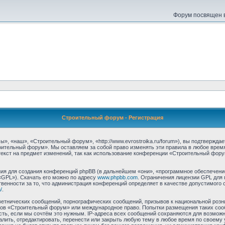
Форум посвящен в
Строительный форум - Регистрация
 «наш», «Строительный форум», «http://www.evrostroika.ru/forum»), вы подтвержда
оительный форум». Мы оставляем за собой право изменять эти правила в любое время
екст на предмет изменений, так как использование конференции «Строительный фору
я для создания конференций phpBB (в дальнейшем «они», «программное обеспечение
«GPL»). Скачать его можно по адресу
www.phpbb.com
. Ограничения лицензии GPL для 
венности за то, что администрация конференций определяет в качестве допустимого 
/
.
етнических сообщений, порнографических сообщений, призывов к национальной розн
умов «Строительный форум» или международное право. Попытки размещения таких со
сть, если мы сочтём это нужным. IP-адреса всех сообщений сохраняются для возможно
ть, отредактировать, перенести или закрыть любую тему в любое время по своему у