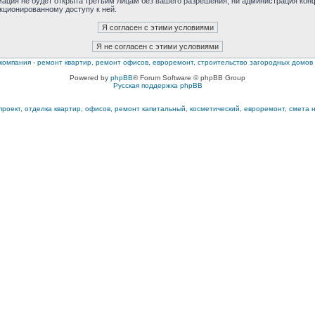
мация не будет открыта третьим лицам без вашего разрешения, ни администрация ко
нкционированному доступу к ней.
компания
-
ремонт квартир, ремонт офисов, евроремонт, строительство загородных домов
Powered by
phpBB
® Forum Software © phpBB Group
Русская поддержка phpBB