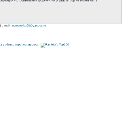
нференции «Строительный форум», ни phpBB Group не может быть
| e-mail -
evrostroika98@yandex.ru