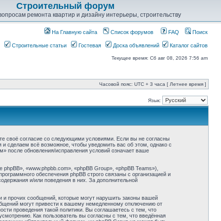
Строительный форум
опросам ремонта квартир и дизайну интерьеры, строительству
На Главную сайта
Список форумов
FAQ
Поиск
Строительные статьи
Гостевая
Доска объявлений
Каталог сайтов
Текущее время: Сб авг 08, 2026 7:56 am
Часовой пояс: UTC + 3 часа [ Летнее время ]
Язык:
ете своё согласие со следующими условиями. Если вы не согласны
 и сделаем всё возможное, чтобы уведомить вас об этом, однако с
м» после обновления/исправления условий означает ваше
 phpBB», «www.phpbb.com», «phpBB Group», «phpBB Teams»),
программного обеспечения phpBB строго связаны с организацией и
содержания и/или поведения в них. За дополнительной
и и прочих сообщений, которые могут нарушить законы вашей
общений могут привести к вашему немедленному отключению от
сти проведения такой политики. Вы соглашаетесь с тем, что
смотрению. Как пользователь вы согласны с тем, что введённая