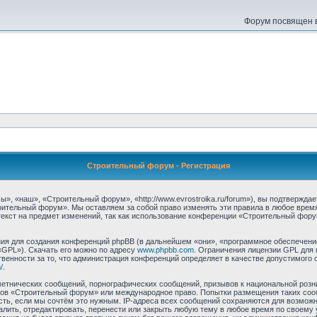
Форум посвящен в
Строительный форум - Регистрация
 «наш», «Строительный форум», «http://www.evrostroika.ru/forum»), вы подтвержда
оительный форум». Мы оставляем за собой право изменять эти правила в любое время
екст на предмет изменений, так как использование конференции «Строительный фору
я для создания конференций phpBB (в дальнейшем «они», «программное обеспечение
«GPL»). Скачать его можно по адресу
www.phpbb.com
. Ограничения лицензии GPL для 
венности за то, что администрация конференций определяет в качестве допустимого 
/
.
етнических сообщений, порнографических сообщений, призывов к национальной розн
умов «Строительный форум» или международное право. Попытки размещения таких со
сть, если мы сочтём это нужным. IP-адреса всех сообщений сохраняются для возможно
ть, отредактировать, перенести или закрыть любую тему в любое время по своему у