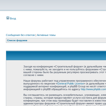
Вход
Сообщения без ответов
|
Активные темы
Список форумов
Заходя на конференцию «Строительный форум» (в дальнейшем «мы»,
с ними, пожалуйста, не заходите и не пользуйтесь форумами «Стр
вашей стороны было бы разумным регулярно просматривать этот т
согласие с ними.
Наши форумы работают под управлением программного обеспечени
выпущенного по лицензии «
General Public License
» (в дальнейшем 
поддержкой интернет-конференций, и phpBB Group не несёт ответст
информацией о phpBB обращайтесь по адресу
http://www.phpbb.com
Вы соглашаетесь не размещать оскорбительных, угрожающих, клев
страны, страны, которая предоставляет услуги хостинга для фор
конференции, при этом ваш провайдер будет поставлен в известно
администраторы форумов «Строительный форум» имеют право удали