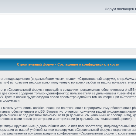
Форум посвящен в
Строительный форум - Соглашение о конфиденциальности
его подразделения (в дальнейшем «мы», «наш», «Строительный форум», «http://www.ev
eams») используют информацию, полученную во время любой из ваших пользовательс
отр «Строительный форум» приведёт к созданию программным обеспечением phpBB о
две cookie содержат только идентификатор пользователя (в дальнейшем «user-id») и 
 Третья cookie будет создана после просмотра одной из тем конференции «Строите
 с форумами.
можем установить cookies, внешние по отношению к программному обеспечению phpBB
аммным обеспечением phpBB. Вторым источником получения вашей информации являю
 размещённые под учётной записью Гостя (в дальнейшем «анонимные сообщения»), д
вленные вами после регистрации и авторизации (в дальнейшем «ваши сообщения»).
идентифицируемое имя (в дальнейшем «ваше имя пользователя»), индивидуальный пар
информация из вашей учётной записи на форумах «Строительный форум» охраняется 
, запрашиваемая при регистрации в конференции «Строительный форум», кроме вашего