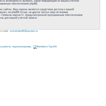
 есть возможность выбрать, какая информация из вашей учётной
ограммным обеспечением phpBB.
их сайтах. Ваш пароль является средством доступа к вашей
ум», ни phpBB Group, ни другое третье лицо не вправе
оля «Забыли пароль?», предусмотренной программным обеспечением
оль для вашей учётной записи.
| e-mail -
evrostroika98@yandex.ru