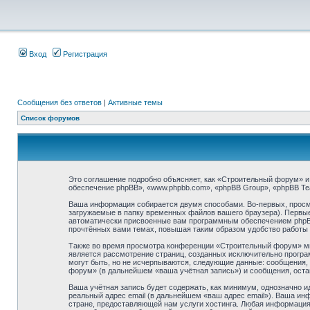
Вход
Регистрация
Сообщения без ответов
|
Активные темы
Список форумов
Это соглашение подробно объясняет, как «Строительный форум» и 
обеспечение phpBB», «www.phpbb.com», «phpBB Group», «phpBB T
Ваша информация собирается двумя способами. Во-первых, просм
загружаемые в папку временных файлов вашего браузера). Первые 
автоматически присвоенные вам программным обеспечением phpBB.
прочтённых вами темах, повышая таким образом удобство работы
Также во время просмотра конференции «Строительный форум» мы 
является рассмотрение страниц, созданных исключительно прогр
могут быть, но не исчерпываются, следующие данные: сообщения,
форум» (в дальнейшем «ваша учётная запись») и сообщения, оста
Ваша учётная запись будет содержать, как минимум, однозначно 
реальный адрес email (в дальнейшем «ваш адрес email»). Ваша 
стране, предоставляющей нам услуги хостинга. Любая информация