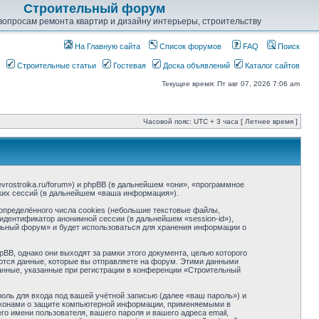
Строительный форум
опросам ремонта квартир и дизайну интерьеры, строительству
На Главную сайта
Список форумов
FAQ
Поиск
Строительные статьи
Гостевая
Доска объявлений
Каталог сайтов
Текущее время: Пт авг 07, 2026 7:06 am
Часовой пояс: UTC + 3 часа [ Летнее время ]
rostroika.ru/forum») и phpBB (в дальнейшем «они», «программное
ких сессий (в дальнейшем «ваша информация»).
пределённого числа cookies (небольшие текстовые файлы,
идентификатор анонимной сессии (в дальнейшем «session-id»),
льный форум» и будет использоваться для хранения информации о
, однако они выходят за рамки этого документа, целью которого
тся данные, которые вы отправляете на форум. Этими данными
анные, указанные при регистрации в конференции «Строительный
оль для входа под вашей учётной записью (далее «ваш пароль») и
законами о защите компьютерной информации, применяемыми в
 имени пользователя, вашего пароля и вашего адреса email,