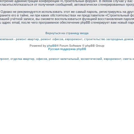
усмотрение администрации конференции «Строительный форум». В любом случае у вас
согласиться/отказаться от получения сообщений, автоматически сгенерированных пр
днако не рекомендуется использовать этот же самый пароль, регистрируясь на друг
ните его в тайне, ни при каких обстоятельствах ни представители «Строительный фор
к вашей учётной записи, вы сможете воспользоваться функцией восстановления пар
 адрес email, после чего программное обеспечение phpBB сгенерирует вам новый пар
Вернуться на страницу входа
компания
-
ремонт квартир, ремонт офисов, евроремонт, строительство загородных домов
Powered by
phpBB
® Forum Software © phpBB Group
Русская поддержка phpBB