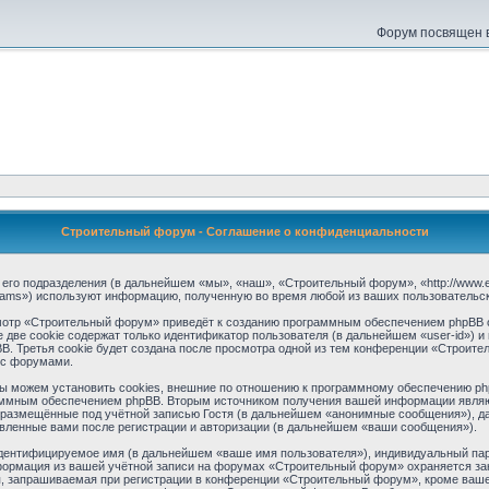
Форум посвящен в
Строительный форум - Соглашение о конфиденциальности
его подразделения (в дальнейшем «мы», «наш», «Строительный форум», «http://www.ev
eams») используют информацию, полученную во время любой из ваших пользовательс
отр «Строительный форум» приведёт к созданию программным обеспечением phpBB о
две cookie содержат только идентификатор пользователя (в дальнейшем «user-id») и 
 Третья cookie будет создана после просмотра одной из тем конференции «Строите
 с форумами.
можем установить cookies, внешние по отношению к программному обеспечению phpBB
аммным обеспечением phpBB. Вторым источником получения вашей информации являю
 размещённые под учётной записью Гостя (в дальнейшем «анонимные сообщения»), д
вленные вами после регистрации и авторизации (в дальнейшем «ваши сообщения»).
идентифицируемое имя (в дальнейшем «ваше имя пользователя»), индивидуальный пар
информация из вашей учётной записи на форумах «Строительный форум» охраняется 
, запрашиваемая при регистрации в конференции «Строительный форум», кроме вашего