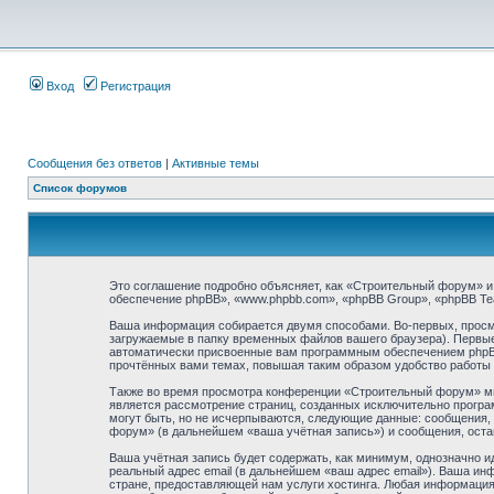
Вход
Регистрация
Сообщения без ответов
|
Активные темы
Список форумов
Это соглашение подробно объясняет, как «Строительный форум» и 
обеспечение phpBB», «www.phpbb.com», «phpBB Group», «phpBB T
Ваша информация собирается двумя способами. Во-первых, просм
загружаемые в папку временных файлов вашего браузера). Первые 
автоматически присвоенные вам программным обеспечением phpBB.
прочтённых вами темах, повышая таким образом удобство работы
Также во время просмотра конференции «Строительный форум» мы 
является рассмотрение страниц, созданных исключительно прогр
могут быть, но не исчерпываются, следующие данные: сообщения,
форум» (в дальнейшем «ваша учётная запись») и сообщения, оста
Ваша учётная запись будет содержать, как минимум, однозначно 
реальный адрес email (в дальнейшем «ваш адрес email»). Ваша 
стране, предоставляющей нам услуги хостинга. Любая информация