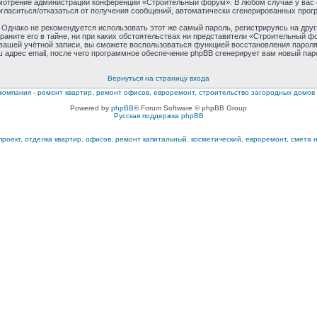
усмотрение администрации конференции «Строительный форум». В любом случае у вас
согласиться/отказаться от получения сообщений, автоматически сгенерированных пр
днако не рекомендуется использовать этот же самый пароль, регистрируясь на друг
ните его в тайне, ни при каких обстоятельствах ни представители «Строительный фор
к вашей учётной записи, вы сможете воспользоваться функцией восстановления пар
 адрес email, после чего программное обеспечение phpBB сгенерирует вам новый пар
Вернуться на страницу входа
компания
-
ремонт квартир, ремонт офисов, евроремонт, строительство загородных домов
Powered by
phpBB
® Forum Software © phpBB Group
Русская поддержка phpBB