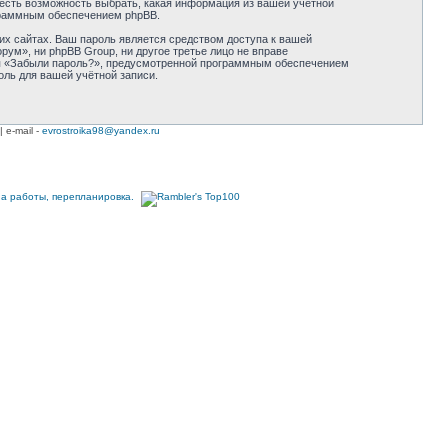
 есть возможность выбрать, какая информация из вашей учётной
ограммным обеспечением phpBB.
их сайтах. Ваш пароль является средством доступа к вашей
ум», ни phpBB Group, ни другое третье лицо не вправе
оля «Забыли пароль?», предусмотренной программным обеспечением
оль для вашей учётной записи.
| e-mail -
evrostroika98@yandex.ru