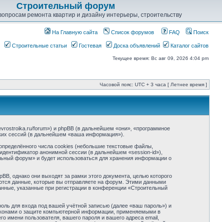
Строительный форум
опросам ремонта квартир и дизайну интерьеры, строительству
На Главную сайта
Список форумов
FAQ
Поиск
Строительные статьи
Гостевая
Доска объявлений
Каталог сайтов
Текущее время: Вс авг 09, 2026 4:04 pm
Часовой пояс: UTC + 3 часа [ Летнее время ]
rostroika.ru/forum») и phpBB (в дальнейшем «они», «программное
ких сессий (в дальнейшем «ваша информация»).
пределённого числа cookies (небольшие текстовые файлы,
идентификатор анонимной сессии (в дальнейшем «session-id»),
льный форум» и будет использоваться для хранения информации о
, однако они выходят за рамки этого документа, целью которого
тся данные, которые вы отправляете на форум. Этими данными
анные, указанные при регистрации в конференции «Строительный
оль для входа под вашей учётной записью (далее «ваш пароль») и
законами о защите компьютерной информации, применяемыми в
 имени пользователя, вашего пароля и вашего адреса email,