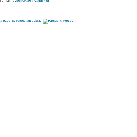
| e-mail -
evrostroika98@yandex.ru