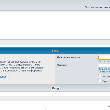
Форум посвящен в
Вход
Имя пользователя:
Регистра
мает всего несколько минут, но
 могут быть установлены также
Пароль:
м зарегистрироваться, вам следует
Забыли п
что ваше присутствие на форумах
Повторно
льности
Автом
Скрыт
П