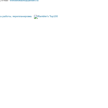
| e-mail -
evrostroika98@yandex.ru