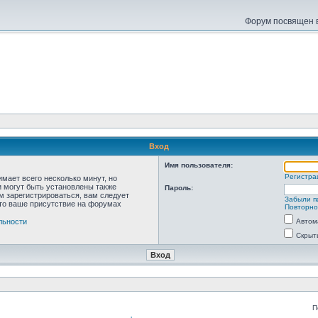
Форум посвящен в
Вход
Имя пользователя:
Регистра
мает всего несколько минут, но
 могут быть установлены также
Пароль:
м зарегистрироваться, вам следует
Забыли п
что ваше присутствие на форумах
Повторно
льности
Автом
Скрыт
П