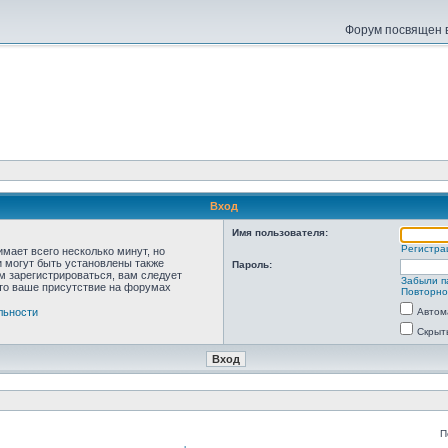
Форум посвящен в
Вход
Имя пользователя:
Регистра
мает всего несколько минут, но
 могут быть установлены также
Пароль:
м зарегистрироваться, вам следует
Забыли п
что ваше присутствие на форумах
Повторно
льности
Автом
Скрыт
П