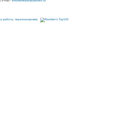
| e-mail -
evrostroika98@yandex.ru