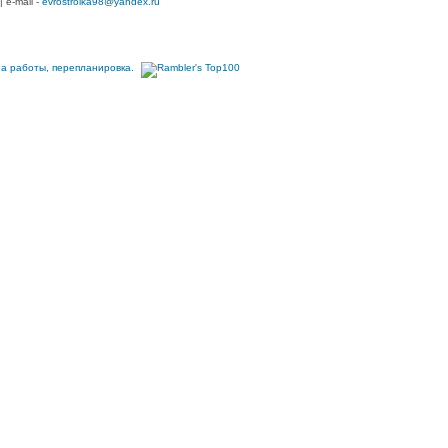
| e-mail -
evrostroika98@yandex.ru