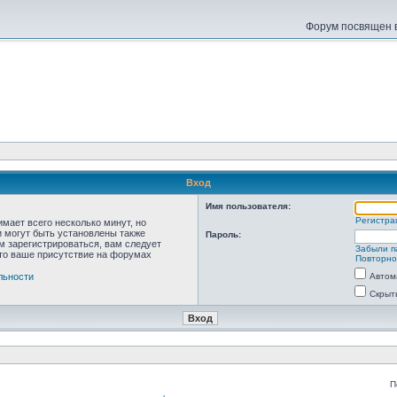
Форум посвящен в
Вход
Имя пользователя:
Регистра
мает всего несколько минут, но
 могут быть установлены также
Пароль:
м зарегистрироваться, вам следует
Забыли п
что ваше присутствие на форумах
Повторно
льности
Автом
Скрыт
П