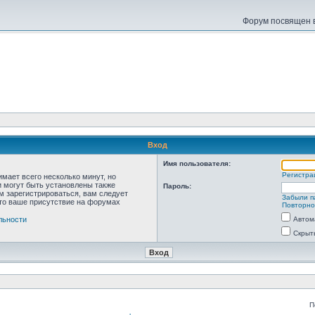
Форум посвящен в
Вход
Имя пользователя:
Регистра
мает всего несколько минут, но
 могут быть установлены также
Пароль:
м зарегистрироваться, вам следует
Забыли п
что ваше присутствие на форумах
Повторно
льности
Автом
Скрыт
П