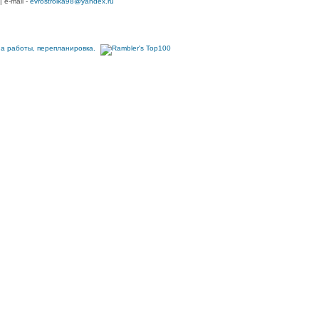
| e-mail -
evrostroika98@yandex.ru