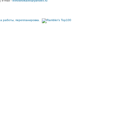
| e-mail -
evrostroika98@yandex.ru