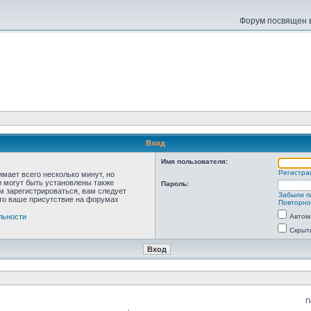
Форум посвящен в
Вход
Имя пользователя:
Регистра
мает всего несколько минут, но
 могут быть установлены также
Пароль:
м зарегистрироваться, вам следует
Забыли п
что ваше присутствие на форумах
Повторно
льности
Автом
Скрыт
П