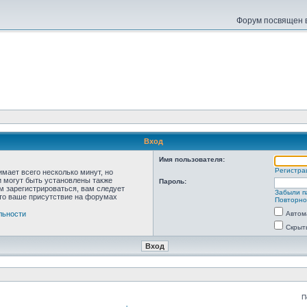
Форум посвящен в
Вход
Имя пользователя:
Регистра
мает всего несколько минут, но
 могут быть установлены также
Пароль:
м зарегистрироваться, вам следует
Забыли п
что ваше присутствие на форумах
Повторно
льности
Автом
Скрыт
П