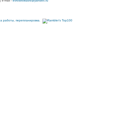
| e-mail -
evrostroika98@yandex.ru