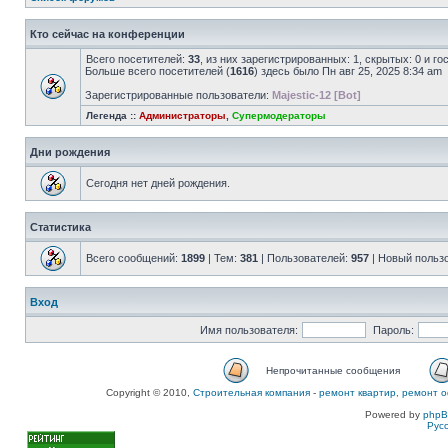
Кто сейчас на конференции
Всего посетителей:
33
, из них зарегистрированных: 1, скрытых: 0 и г
Больше всего посетителей (
1616
) здесь было Пн авг 25, 2025 8:34 am
Зарегистрированные пользователи:
Majestic-12 [Bot]
Легенда ::
Администраторы
,
Супермодераторы
Дни рождения
Сегодня нет дней рождения.
Статистика
Всего сообщений:
1899
| Тем:
381
| Пользователей:
957
| Новый польз
Вход
Имя пользователя:
Пароль:
Непрочитанные сообщения
Copyright © 2010,
Строительная компания
-
ремонт квартир, ремонт о
Powered by
php
Рус