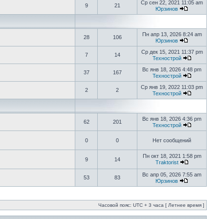
Ср сен 22, 2021 11:05 am
9
21
Юрзинов
Пн апр 13, 2026 8:24 am
28
106
Юрзинов
Ср дек 15, 2021 11:37 pm
7
14
Технострой
Вс янв 18, 2026 4:48 pm
37
167
Технострой
Ср янв 19, 2022 11:03 pm
2
2
Технострой
Вс янв 18, 2026 4:36 pm
62
201
Технострой
0
0
Нет сообщений
Пн окт 18, 2021 1:58 pm
9
14
Traktorist
Вс апр 05, 2026 7:55 am
53
83
Юрзинов
Часовой пояс: UTC + 3 часа [ Летнее время ]