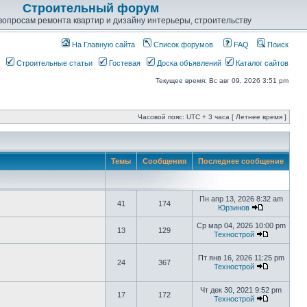
Строительный форум
опросам ремонта квартир и дизайну интерьеры, строительству
На Главную сайта
Список форумов
FAQ
Поиск
Строительные статьи
Гостевая
Доска объявлений
Каталог сайтов
Текущее время: Вс авг 09, 2026 3:51 pm
Часовой пояс: UTC + 3 часа [ Летнее время ]
Темы
Сообщения
Последнее сообщение
Пн апр 13, 2026 8:32 am
41
174
Юрзинов
Ср мар 04, 2026 10:00 pm
13
129
Технострой
Пт янв 16, 2026 11:25 pm
24
367
Технострой
Чт дек 30, 2021 9:52 pm
17
172
Технострой