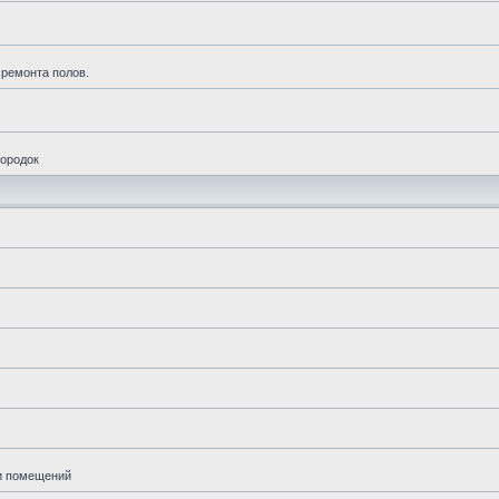
 ремонта полов.
городок
ии помещений