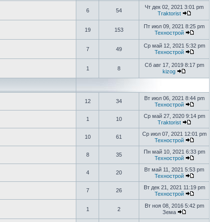
Чт дек 02, 2021 3:01 pm
6
54
Traktorist
Пт июл 09, 2021 8:25 pm
19
153
Технострой
Ср май 12, 2021 5:32 pm
7
49
Технострой
Сб авг 17, 2019 8:17 pm
1
8
kizog
Вт июл 06, 2021 8:44 pm
12
34
Технострой
Ср май 27, 2020 9:14 pm
1
10
Traktorist
Ср июл 07, 2021 12:01 pm
10
61
Технострой
Пн май 10, 2021 6:33 pm
8
35
Технострой
Вт май 11, 2021 5:53 pm
4
20
Технострой
Вт дек 21, 2021 11:19 pm
7
26
Технострой
Вт ноя 08, 2016 5:42 pm
1
2
Зема