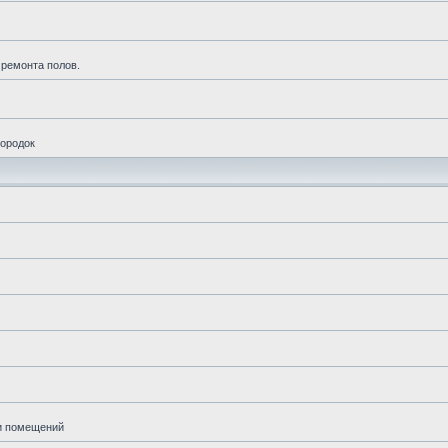
 ремонта полов.
городок
ии помещений