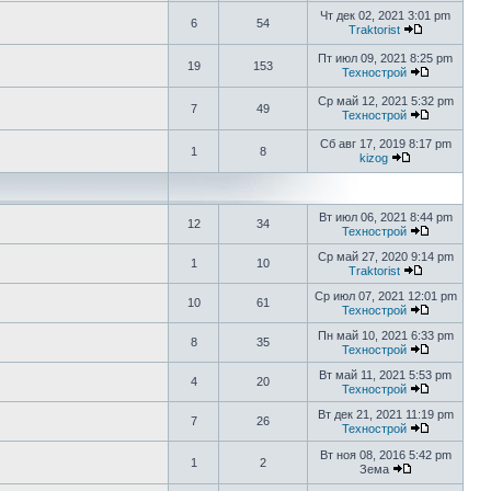
Чт дек 02, 2021 3:01 pm
6
54
Traktorist
Пт июл 09, 2021 8:25 pm
19
153
Технострой
Ср май 12, 2021 5:32 pm
7
49
Технострой
Сб авг 17, 2019 8:17 pm
1
8
kizog
Вт июл 06, 2021 8:44 pm
12
34
Технострой
Ср май 27, 2020 9:14 pm
1
10
Traktorist
Ср июл 07, 2021 12:01 pm
10
61
Технострой
Пн май 10, 2021 6:33 pm
8
35
Технострой
Вт май 11, 2021 5:53 pm
4
20
Технострой
Вт дек 21, 2021 11:19 pm
7
26
Технострой
Вт ноя 08, 2016 5:42 pm
1
2
Зема