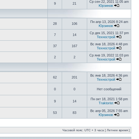
Ср сен 22, 2021 11:05 am
9
21
Юрзинов
Пн апр 13, 2026 8:24 am
28
106
Юрзинов
Ср дек 15, 2021 11:37 pm
7
14
Технострой
Вс янв 18, 2026 4:48 pm
37
167
Технострой
Ср янв 19, 2022 11:03 pm
2
2
Технострой
Вс янв 18, 2026 4:36 pm
62
201
Технострой
0
0
Нет сообщений
Пн окт 18, 2021 1:58 pm
9
14
Traktorist
Вс апр 05, 2026 7:55 am
53
83
Юрзинов
Часовой пояс: UTC + 3 часа [ Летнее время ]