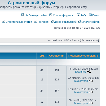
Строительный форум
опросам ремонта квартир и дизайну интерьеры, строительству
На Главную сайта
Список форумов
FAQ
Поиск
Строительные статьи
Гостевая
Доска объявлений
Каталог сайтов
Текущее время: Пт авг 07, 2026 5:37 am
Часовой пояс: UTC + 3 часа [ Летнее время ]
Темы
Сообщения
Последнее сообщение
Пн апр 13, 2026 8:32 am
41
174
Юрзинов
Ср мар 04, 2026 10:00 pm
13
129
Технострой
Пт янв 16, 2026 11:25 pm
24
367
Технострой
Чт дек 30, 2021 9:52 pm
17
172
Технострой