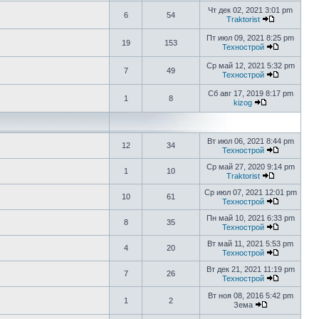
Чт дек 02, 2021 3:01 pm
6
54
Traktorist
Пт июл 09, 2021 8:25 pm
19
153
Технострой
Ср май 12, 2021 5:32 pm
7
49
Технострой
Сб авг 17, 2019 8:17 pm
1
8
kizog
Вт июл 06, 2021 8:44 pm
12
34
Технострой
Ср май 27, 2020 9:14 pm
1
10
Traktorist
Ср июл 07, 2021 12:01 pm
10
61
Технострой
Пн май 10, 2021 6:33 pm
8
35
Технострой
Вт май 11, 2021 5:53 pm
4
20
Технострой
Вт дек 21, 2021 11:19 pm
7
26
Технострой
Вт ноя 08, 2016 5:42 pm
1
2
Зема