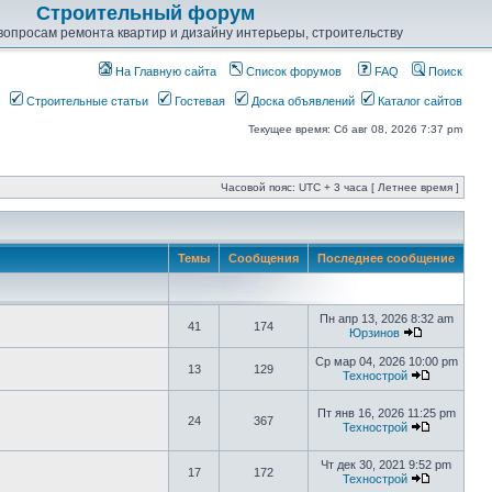
Строительный форум
опросам ремонта квартир и дизайну интерьеры, строительству
На Главную сайта
Список форумов
FAQ
Поиск
Строительные статьи
Гостевая
Доска объявлений
Каталог сайтов
Текущее время: Сб авг 08, 2026 7:37 pm
Часовой пояс: UTC + 3 часа [ Летнее время ]
Темы
Сообщения
Последнее сообщение
Пн апр 13, 2026 8:32 am
41
174
Юрзинов
Ср мар 04, 2026 10:00 pm
13
129
Технострой
Пт янв 16, 2026 11:25 pm
24
367
Технострой
Чт дек 30, 2021 9:52 pm
17
172
Технострой