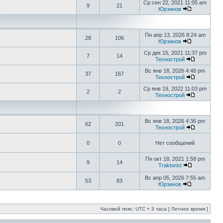
Ср сен 22, 2021 11:05 am
9
21
Юрзинов
Пн апр 13, 2026 8:24 am
28
106
Юрзинов
Ср дек 15, 2021 11:37 pm
7
14
Технострой
Вс янв 18, 2026 4:48 pm
37
167
Технострой
Ср янв 19, 2022 11:03 pm
2
2
Технострой
Вс янв 18, 2026 4:36 pm
62
201
Технострой
0
0
Нет сообщений
Пн окт 18, 2021 1:58 pm
9
14
Traktorist
Вс апр 05, 2026 7:55 am
53
83
Юрзинов
Часовой пояс: UTC + 3 часа [ Летнее время ]