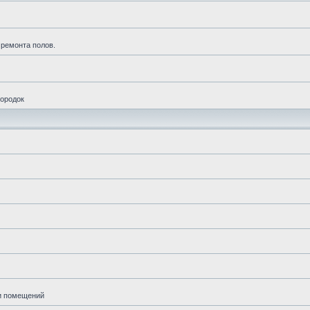
 ремонта полов.
городок
ии помещений