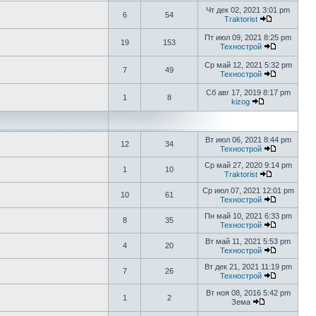
Чт дек 02, 2021 3:01 pm
6
54
Traktorist
Пт июл 09, 2021 8:25 pm
19
153
Технострой
Ср май 12, 2021 5:32 pm
7
49
Технострой
Сб авг 17, 2019 8:17 pm
1
8
kizog
Вт июл 06, 2021 8:44 pm
12
34
Технострой
Ср май 27, 2020 9:14 pm
1
10
Traktorist
Ср июл 07, 2021 12:01 pm
10
61
Технострой
Пн май 10, 2021 6:33 pm
8
35
Технострой
Вт май 11, 2021 5:53 pm
4
20
Технострой
Вт дек 21, 2021 11:19 pm
7
26
Технострой
Вт ноя 08, 2016 5:42 pm
1
2
Зема