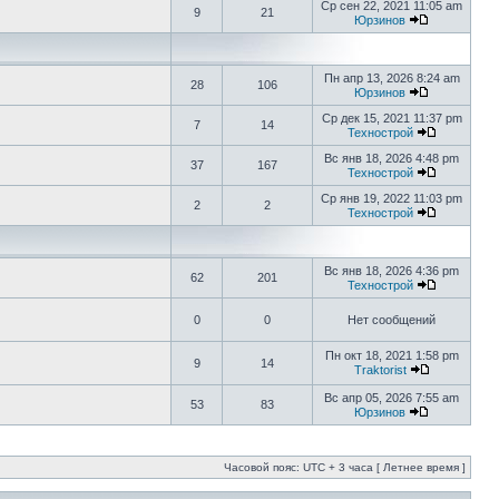
Ср сен 22, 2021 11:05 am
9
21
Юрзинов
Пн апр 13, 2026 8:24 am
28
106
Юрзинов
Ср дек 15, 2021 11:37 pm
7
14
Технострой
Вс янв 18, 2026 4:48 pm
37
167
Технострой
Ср янв 19, 2022 11:03 pm
2
2
Технострой
Вс янв 18, 2026 4:36 pm
62
201
Технострой
0
0
Нет сообщений
Пн окт 18, 2021 1:58 pm
9
14
Traktorist
Вс апр 05, 2026 7:55 am
53
83
Юрзинов
Часовой пояс: UTC + 3 часа [ Летнее время ]