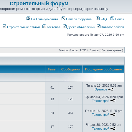
Строительный форум
опросам ремонта квартир и дизайну интерьеры, строительству
На Главную сайта
Список форумов
FAQ
Поиск
Строительные статьи
Гостевая
Доска объявлений
Каталог сайтов
Текущее время: Пт авг 07, 2026 9:50 pm
Часовой пояс: UTC + 3 часа [ Летнее время ]
Темы
Сообщения
Последнее сообщение
Пн апр 13, 2026 8:32 am
41
174
Юрзинов
Ср мар 04, 2026 10:00 pm
13
129
Технострой
Пт янв 16, 2026 11:25 pm
24
367
Технострой
Чт дек 30, 2021 9:52 pm
17
172
Технострой