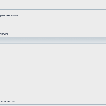
 ремонта полов.
городок
ии помещений