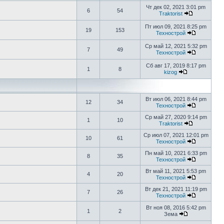
Чт дек 02, 2021 3:01 pm
6
54
Traktorist
Пт июл 09, 2021 8:25 pm
19
153
Технострой
Ср май 12, 2021 5:32 pm
7
49
Технострой
Сб авг 17, 2019 8:17 pm
1
8
kizog
Вт июл 06, 2021 8:44 pm
12
34
Технострой
Ср май 27, 2020 9:14 pm
1
10
Traktorist
Ср июл 07, 2021 12:01 pm
10
61
Технострой
Пн май 10, 2021 6:33 pm
8
35
Технострой
Вт май 11, 2021 5:53 pm
4
20
Технострой
Вт дек 21, 2021 11:19 pm
7
26
Технострой
Вт ноя 08, 2016 5:42 pm
1
2
Зема