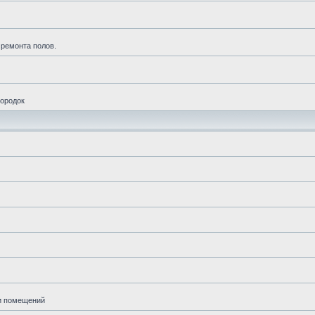
 ремонта полов.
городок
ии помещений