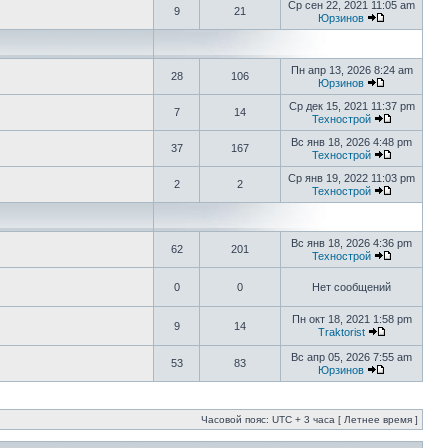
Ср сен 22, 2021 11:05 am
9
21
Юрзинов
Пн апр 13, 2026 8:24 am
28
106
Юрзинов
Ср дек 15, 2021 11:37 pm
7
14
Технострой
Вс янв 18, 2026 4:48 pm
37
167
Технострой
Ср янв 19, 2022 11:03 pm
2
2
Технострой
Вс янв 18, 2026 4:36 pm
62
201
Технострой
0
0
Нет сообщений
Пн окт 18, 2021 1:58 pm
9
14
Traktorist
Вс апр 05, 2026 7:55 am
53
83
Юрзинов
Часовой пояс: UTC + 3 часа [ Летнее время ]