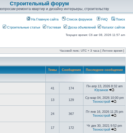
Строительный форум
опросам ремонта квартир и дизайну интерьеры, строительству
На Главную сайта
Список форумов
FAQ
Поиск
Строительные статьи
Гостевая
Доска объявлений
Каталог сайтов
Текущее время: Сб авг 08, 2026 11:57 am
Часовой пояс: UTC + 3 часа [ Летнее время ]
Темы
Сообщения
Последнее сообщение
Пн апр 13, 2026 8:32 am
41
174
Юрзинов
Ср мар 04, 2026 10:00 pm
13
129
Технострой
Пт янв 16, 2026 11:25 pm
24
367
Технострой
Чт дек 30, 2021 9:52 pm
17
172
Технострой