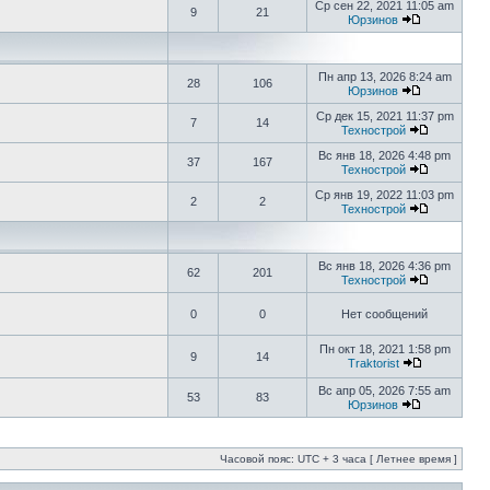
Ср сен 22, 2021 11:05 am
9
21
Юрзинов
Пн апр 13, 2026 8:24 am
28
106
Юрзинов
Ср дек 15, 2021 11:37 pm
7
14
Технострой
Вс янв 18, 2026 4:48 pm
37
167
Технострой
Ср янв 19, 2022 11:03 pm
2
2
Технострой
Вс янв 18, 2026 4:36 pm
62
201
Технострой
0
0
Нет сообщений
Пн окт 18, 2021 1:58 pm
9
14
Traktorist
Вс апр 05, 2026 7:55 am
53
83
Юрзинов
Часовой пояс: UTC + 3 часа [ Летнее время ]