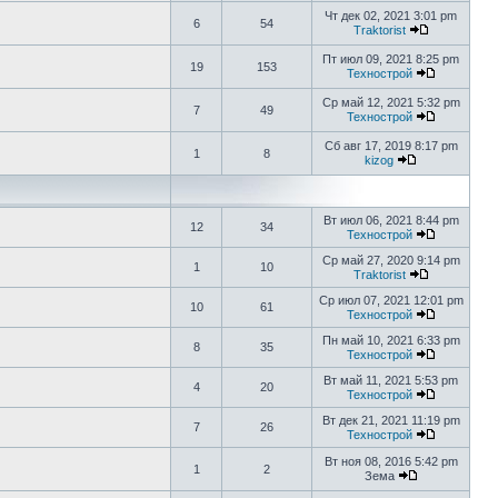
Чт дек 02, 2021 3:01 pm
6
54
Traktorist
Пт июл 09, 2021 8:25 pm
19
153
Технострой
Ср май 12, 2021 5:32 pm
7
49
Технострой
Сб авг 17, 2019 8:17 pm
1
8
kizog
Вт июл 06, 2021 8:44 pm
12
34
Технострой
Ср май 27, 2020 9:14 pm
1
10
Traktorist
Ср июл 07, 2021 12:01 pm
10
61
Технострой
Пн май 10, 2021 6:33 pm
8
35
Технострой
Вт май 11, 2021 5:53 pm
4
20
Технострой
Вт дек 21, 2021 11:19 pm
7
26
Технострой
Вт ноя 08, 2016 5:42 pm
1
2
Зема