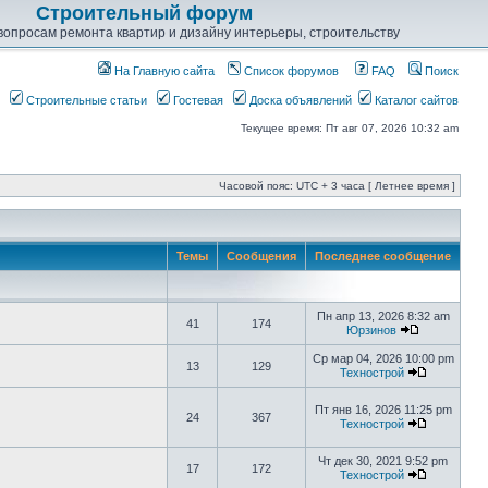
Строительный форум
опросам ремонта квартир и дизайну интерьеры, строительству
На Главную сайта
Список форумов
FAQ
Поиск
Строительные статьи
Гостевая
Доска объявлений
Каталог сайтов
Текущее время: Пт авг 07, 2026 10:32 am
Часовой пояс: UTC + 3 часа [ Летнее время ]
Темы
Сообщения
Последнее сообщение
Пн апр 13, 2026 8:32 am
41
174
Юрзинов
Ср мар 04, 2026 10:00 pm
13
129
Технострой
Пт янв 16, 2026 11:25 pm
24
367
Технострой
Чт дек 30, 2021 9:52 pm
17
172
Технострой