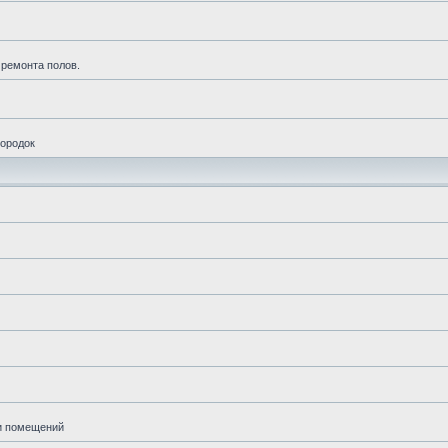
 ремонта полов.
городок
ии помещений