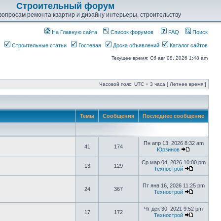
Строительный форум
опросам ремонта квартир и дизайну интерьеры, строительству
На Главную сайта
Список форумов
FAQ
Поиск
Строительные статьи
Гостевая
Доска объявлений
Каталог сайтов
Текущее время: Сб авг 08, 2026 1:48 am
Часовой пояс: UTC + 3 часа [ Летнее время ]
Темы
Сообщения
Последнее сообщение
Пн апр 13, 2026 8:32 am
41
174
Юрзинов
Ср мар 04, 2026 10:00 pm
13
129
Технострой
Пт янв 16, 2026 11:25 pm
24
367
Технострой
Чт дек 30, 2021 9:52 pm
17
172
Технострой