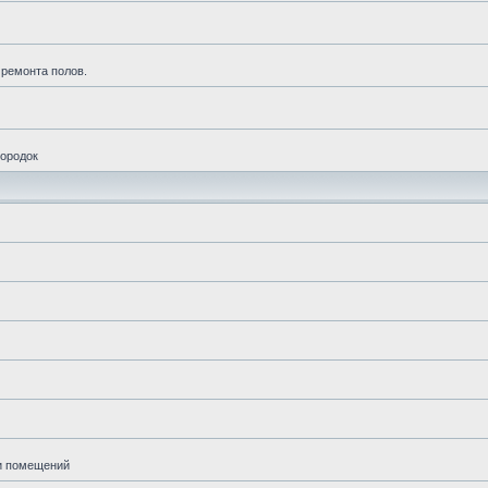
 ремонта полов.
городок
ии помещений