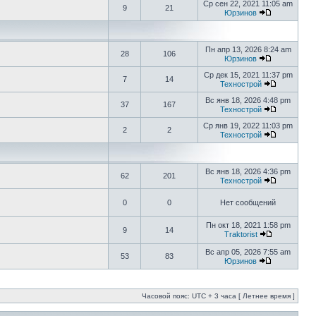
Ср сен 22, 2021 11:05 am
9
21
Юрзинов
Пн апр 13, 2026 8:24 am
28
106
Юрзинов
Ср дек 15, 2021 11:37 pm
7
14
Технострой
Вс янв 18, 2026 4:48 pm
37
167
Технострой
Ср янв 19, 2022 11:03 pm
2
2
Технострой
Вс янв 18, 2026 4:36 pm
62
201
Технострой
0
0
Нет сообщений
Пн окт 18, 2021 1:58 pm
9
14
Traktorist
Вс апр 05, 2026 7:55 am
53
83
Юрзинов
Часовой пояс: UTC + 3 часа [ Летнее время ]