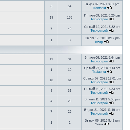
Чт дек 02, 2021 3:01 pm
6
54
Traktorist
Пт июл 09, 2021 8:25 pm
19
153
Технострой
Ср май 12, 2021 5:32 pm
7
49
Технострой
Сб авг 17, 2019 8:17 pm
1
8
kizog
Вт июл 06, 2021 8:44 pm
12
34
Технострой
Ср май 27, 2020 9:14 pm
1
10
Traktorist
Ср июл 07, 2021 12:01 pm
10
61
Технострой
Пн май 10, 2021 6:33 pm
8
35
Технострой
Вт май 11, 2021 5:53 pm
4
20
Технострой
Вт дек 21, 2021 11:19 pm
7
26
Технострой
Вт ноя 08, 2016 5:42 pm
1
2
Зема