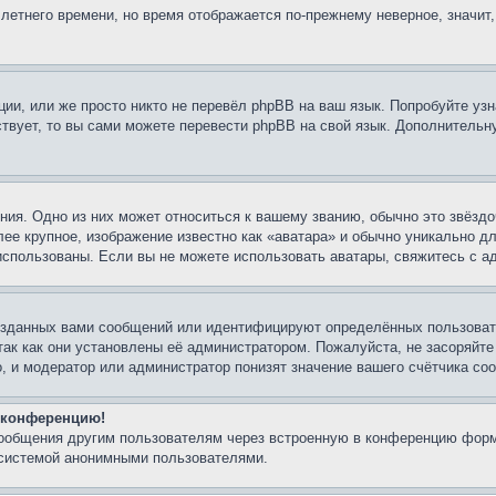
 летнего времени, но время отображается по-прежнему неверное, значит
ии, или же просто никто не перевёл phpBB на ваш язык. Попробуйте узн
ествует, то вы сами можете перевести phpBB на свой язык. Дополнител
ия. Одно из них может относиться к вашему званию, обычно это звёздо
лее крупное, изображение известно как «аватара» и обычно уникально д
ь использованы. Если вы не можете использовать аватары, свяжитесь с
озданных вами сообщений или идентифицируют определённых пользовате
так как они установлены её администратором. Пожалуйста, не засоряйт
, и модератор или администратор понизят значение вашего счётчика со
а конференцию!
сообщения другим пользователям через встроенную в конференцию форм
 системой анонимными пользователями.