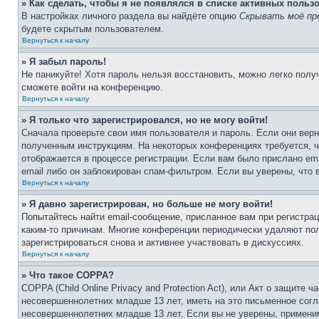
» Как сделать, чтобы я не появлялся в списке активных польз
В настройках личного раздела вы найдёте опцию
Скрывать моё пр
будете скрытым пользователем.
Вернуться к началу
» Я забыл пароль!
Не паникуйте! Хотя пароль нельзя восстановить, можно легко пол
сможете войти на конференцию.
Вернуться к началу
» Я только что зарегистрировался, но не могу войти!
Сначала проверьте свои имя пользователя и пароль. Если они верн
полученным инструкциям. На некоторых конференциях требуется, 
отображается в процессе регистрации. Если вам было прислано em
email либо он заблокирован спам-фильтром. Если вы уверены, что 
Вернуться к началу
» Я давно зарегистрирован, но больше не могу войти!
Попытайтесь найти email-сообщение, присланное вам при регистрац
каким-то причинам. Многие конференции периодически удаляют по
зарегистрироваться снова и активнее участвовать в дискуссиях.
Вернуться к началу
» Что такое COPPA?
COPPA (Child Online Privacy and Protection Act), или Акт о защите
несовершеннолетних младше 13 лет, иметь на это письменное согл
несовершеннолетних младше 13 лет. Если вы не уверены, применим