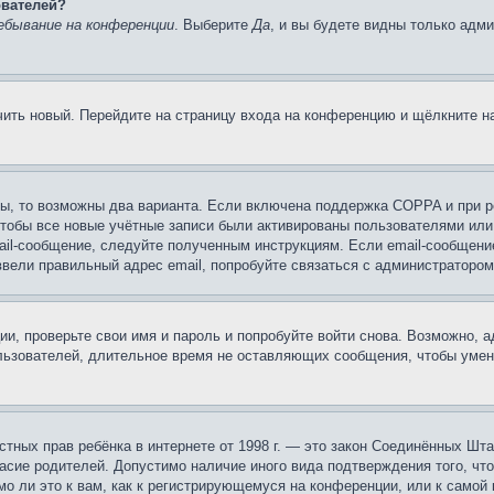
ователей?
ебывание на конференции
. Выберите
Да
, и вы будете видны только адм
учить новый. Перейдите на страницу входа на конференцию и щёлкните 
ы, то возможны два варианта. Если включена поддержка COPPA и при ре
чтобы все новые учётные записи были активированы пользователями или
ail-сообщение, следуйте полученным инструкциям. Если email-сообщение
ввели правильный адрес email, попробуйте связаться с администратором
ии, проверьте свои имя и пароль и попробуйте войти снова. Возможно,
льзователей, длительное время не оставляющих сообщения, чтобы умен
 частных прав ребёнка в интернете от 1998 г. — это закон Соединённых 
асие родителей. Допустимо наличие иного вида подтверждения того, чт
о ли это к вам, как к регистрирующемуся на конференции, или к самой