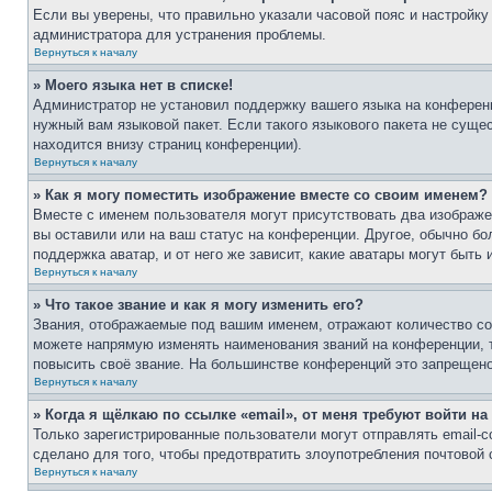
Если вы уверены, что правильно указали часовой пояс и настройку
администратора для устранения проблемы.
Вернуться к началу
» Моего языка нет в списке!
Администратор не установил поддержку вашего языка на конференц
нужный вам языковой пакет. Если такого языкового пакета не сущ
находится внизу страниц конференции).
Вернуться к началу
» Как я могу поместить изображение вместе со своим именем?
Вместе с именем пользователя могут присутствовать два изображен
вы оставили или на ваш статус на конференции. Другое, обычно бо
поддержка аватар, и от него же зависит, какие аватары могут быт
Вернуться к началу
» Что такое звание и как я могу изменить его?
Звания, отображаемые под вашим именем, отражают количество с
можете напрямую изменять наименования званий на конференции, 
повысить своё звание. На большинстве конференций это запрещено
Вернуться к началу
» Когда я щёлкаю по ссылке «email», от меня требуют войти н
Только зарегистрированные пользователи могут отправлять email-
сделано для того, чтобы предотвратить злоупотребления почтовой
Вернуться к началу