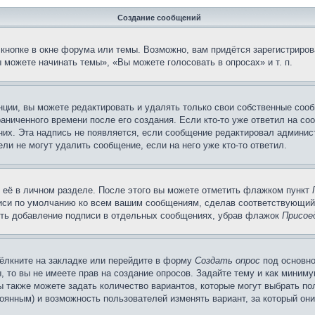
Создание сообщений
кнопке в окне форума или темы. Возможно, вам придётся зарегистриров
можете начинать темы», «Вы можете голосовать в опросах» и т. п.
ции, вы можете редактировать и удалять только свои собственные сооб
аниченного времени после его создания. Если кто-то уже ответил на со
 них. Эта надпись не появляется, если сообщение редактировал админис
ли не могут удалить сообщение, если на него уже кто-то ответил.
 её в личном разделе. После этого вы можете отметить флажком пункт
писи по умолчанию ко всем вашим сообщениям, сделав соответствующий
нить добавление подписи в отдельных сообщениях, убрав флажок
Присое
ёлкните на закладке или перейдите в форму
Создать опрос
под основно
, то вы не имеете прав на создание опросов. Задайте тему и как миним
ы также можете задать количество вариантов, которые могут выбрать п
тоянным) и возможность пользователей изменять вариант, за который он