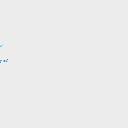
и!
угов?