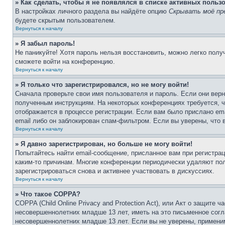
» Как сделать, чтобы я не появлялся в списке активных польз
В настройках личного раздела вы найдёте опцию
Скрывать моё пр
будете скрытым пользователем.
Вернуться к началу
» Я забыл пароль!
Не паникуйте! Хотя пароль нельзя восстановить, можно легко пол
сможете войти на конференцию.
Вернуться к началу
» Я только что зарегистрировался, но не могу войти!
Сначала проверьте свои имя пользователя и пароль. Если они верн
полученным инструкциям. На некоторых конференциях требуется, 
отображается в процессе регистрации. Если вам было прислано em
email либо он заблокирован спам-фильтром. Если вы уверены, что 
Вернуться к началу
» Я давно зарегистрирован, но больше не могу войти!
Попытайтесь найти email-сообщение, присланное вам при регистрац
каким-то причинам. Многие конференции периодически удаляют по
зарегистрироваться снова и активнее участвовать в дискуссиях.
Вернуться к началу
» Что такое COPPA?
COPPA (Child Online Privacy and Protection Act), или Акт о защите
несовершеннолетних младше 13 лет, иметь на это письменное согл
несовершеннолетних младше 13 лет. Если вы не уверены, применим