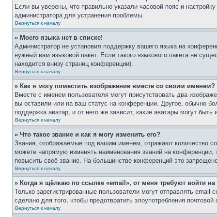
Если вы уверены, что правильно указали часовой пояс и настройку
администратора для устранения проблемы.
Вернуться к началу
» Моего языка нет в списке!
Администратор не установил поддержку вашего языка на конференц
нужный вам языковой пакет. Если такого языкового пакета не сущ
находится внизу страниц конференции).
Вернуться к началу
» Как я могу поместить изображение вместе со своим именем?
Вместе с именем пользователя могут присутствовать два изображен
вы оставили или на ваш статус на конференции. Другое, обычно бо
поддержка аватар, и от него же зависит, какие аватары могут быт
Вернуться к началу
» Что такое звание и как я могу изменить его?
Звания, отображаемые под вашим именем, отражают количество с
можете напрямую изменять наименования званий на конференции, 
повысить своё звание. На большинстве конференций это запрещено
Вернуться к началу
» Когда я щёлкаю по ссылке «email», от меня требуют войти н
Только зарегистрированные пользователи могут отправлять email-
сделано для того, чтобы предотвратить злоупотребления почтовой
Вернуться к началу