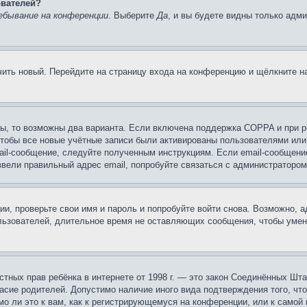
ователей?
ебывание на конференции
. Выберите
Да
, и вы будете видны только адм
учить новый. Перейдите на страницу входа на конференцию и щёлкните 
ы, то возможны два варианта. Если включена поддержка COPPA и при ре
чтобы все новые учётные записи были активированы пользователями или
ail-сообщение, следуйте полученным инструкциям. Если email-сообщение
ввели правильный адрес email, попробуйте связаться с администратором
ии, проверьте свои имя и пароль и попробуйте войти снова. Возможно,
льзователей, длительное время не оставляющих сообщения, чтобы умен
 частных прав ребёнка в интернете от 1998 г. — это закон Соединённых 
асие родителей. Допустимо наличие иного вида подтверждения того, чт
о ли это к вам, как к регистрирующемуся на конференции, или к самой