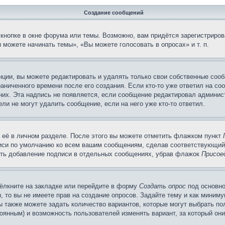
Создание сообщений
кнопке в окне форума или темы. Возможно, вам придётся зарегистриров
можете начинать темы», «Вы можете голосовать в опросах» и т. п.
ции, вы можете редактировать и удалять только свои собственные сооб
аниченного времени после его создания. Если кто-то уже ответил на со
 них. Эта надпись не появляется, если сообщение редактировал админис
ли не могут удалить сообщение, если на него уже кто-то ответил.
 её в личном разделе. После этого вы можете отметить флажком пункт
писи по умолчанию ко всем вашим сообщениям, сделав соответствующий
нить добавление подписи в отдельных сообщениях, убрав флажок
Присое
ёлкните на закладке или перейдите в форму
Создать опрос
под основно
, то вы не имеете прав на создание опросов. Задайте тему и как миним
ы также можете задать количество вариантов, которые могут выбрать п
тоянным) и возможность пользователей изменять вариант, за который он