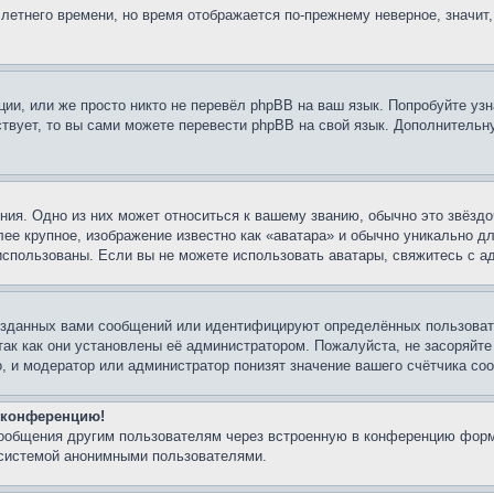
 летнего времени, но время отображается по-прежнему неверное, значит
ии, или же просто никто не перевёл phpBB на ваш язык. Попробуйте узн
ествует, то вы сами можете перевести phpBB на свой язык. Дополнител
ия. Одно из них может относиться к вашему званию, обычно это звёздо
лее крупное, изображение известно как «аватара» и обычно уникально д
ь использованы. Если вы не можете использовать аватары, свяжитесь с
озданных вами сообщений или идентифицируют определённых пользовате
так как они установлены её администратором. Пожалуйста, не засоряйт
, и модератор или администратор понизят значение вашего счётчика со
а конференцию!
сообщения другим пользователям через встроенную в конференцию форм
 системой анонимными пользователями.