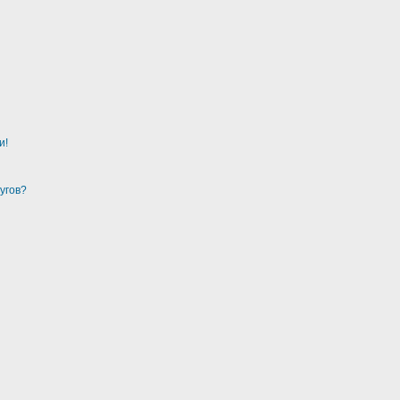
и!
угов?