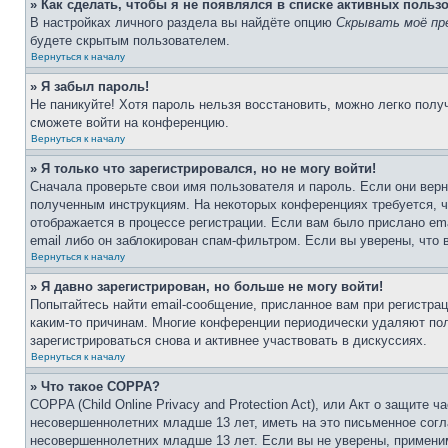
» Как сделать, чтобы я не появлялся в списке активных польз
В настройках личного раздела вы найдёте опцию
Скрывать моё пр
будете скрытым пользователем.
Вернуться к началу
» Я забыл пароль!
Не паникуйте! Хотя пароль нельзя восстановить, можно легко пол
сможете войти на конференцию.
Вернуться к началу
» Я только что зарегистрировался, но не могу войти!
Сначала проверьте свои имя пользователя и пароль. Если они верн
полученным инструкциям. На некоторых конференциях требуется, 
отображается в процессе регистрации. Если вам было прислано em
email либо он заблокирован спам-фильтром. Если вы уверены, что 
Вернуться к началу
» Я давно зарегистрирован, но больше не могу войти!
Попытайтесь найти email-сообщение, присланное вам при регистрац
каким-то причинам. Многие конференции периодически удаляют по
зарегистрироваться снова и активнее участвовать в дискуссиях.
Вернуться к началу
» Что такое COPPA?
COPPA (Child Online Privacy and Protection Act), или Акт о защите
несовершеннолетних младше 13 лет, иметь на это письменное согл
несовершеннолетних младше 13 лет. Если вы не уверены, применим