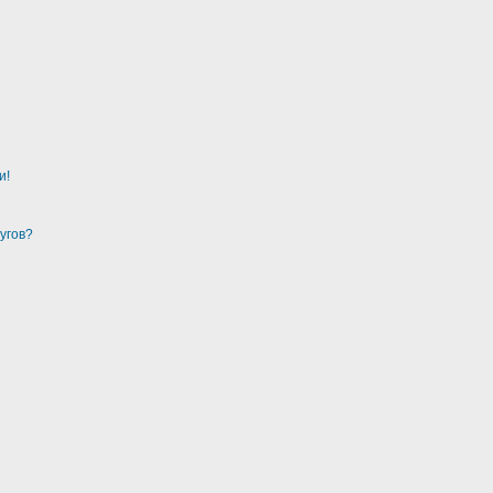
и!
угов?