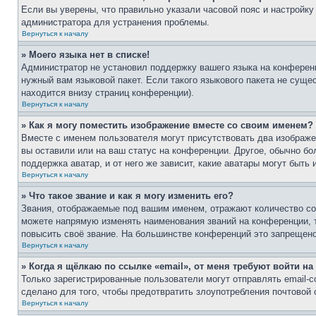
Если вы уверены, что правильно указали часовой пояс и настройку
администратора для устранения проблемы.
Вернуться к началу
» Моего языка нет в списке!
Администратор не установил поддержку вашего языка на конференц
нужный вам языковой пакет. Если такого языкового пакета не сущ
находится внизу страниц конференции).
Вернуться к началу
» Как я могу поместить изображение вместе со своим именем?
Вместе с именем пользователя могут присутствовать два изображен
вы оставили или на ваш статус на конференции. Другое, обычно бо
поддержка аватар, и от него же зависит, какие аватары могут быт
Вернуться к началу
» Что такое звание и как я могу изменить его?
Звания, отображаемые под вашим именем, отражают количество с
можете напрямую изменять наименования званий на конференции, 
повысить своё звание. На большинстве конференций это запрещено
Вернуться к началу
» Когда я щёлкаю по ссылке «email», от меня требуют войти н
Только зарегистрированные пользователи могут отправлять email-
сделано для того, чтобы предотвратить злоупотребления почтовой
Вернуться к началу