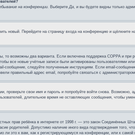
ователей?
ебывание на конференции
. Выберите
Да
, и вы будете видны только адм
учить новый. Перейдите на страницу входа на конференцию и щёлкните 
ы, то возможны два варианта. Если включена поддержка COPPA и при ре
чтобы все новые учётные записи были активированы пользователями или
ail-сообщение, следуйте полученным инструкциям. Если email-сообщение
ввели правильный адрес email, попробуйте связаться с администратором
ии, проверьте свои имя и пароль и попробуйте войти снова. Возможно,
льзователей, длительное время не оставляющих сообщения, чтобы умен
 частных прав ребёнка в интернете от 1998 г. — это закон Соединённых 
асие родителей. Допустимо наличие иного вида подтверждения того, чт
о ли это к вам, как к регистрирующемуся на конференции, или к самой