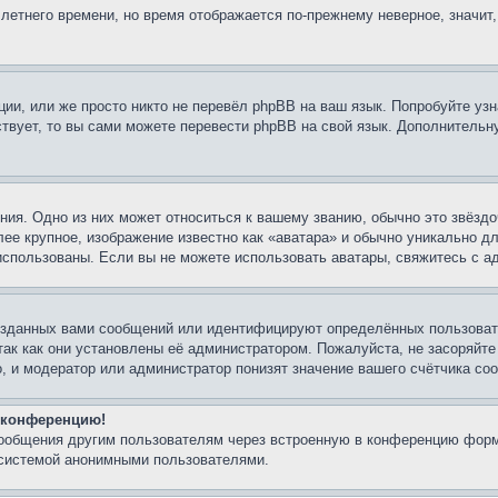
 летнего времени, но время отображается по-прежнему неверное, значит
ии, или же просто никто не перевёл phpBB на ваш язык. Попробуйте узн
ествует, то вы сами можете перевести phpBB на свой язык. Дополнител
ия. Одно из них может относиться к вашему званию, обычно это звёздо
лее крупное, изображение известно как «аватара» и обычно уникально д
ь использованы. Если вы не можете использовать аватары, свяжитесь с
озданных вами сообщений или идентифицируют определённых пользовате
так как они установлены её администратором. Пожалуйста, не засоряйт
, и модератор или администратор понизят значение вашего счётчика со
а конференцию!
сообщения другим пользователям через встроенную в конференцию форм
 системой анонимными пользователями.