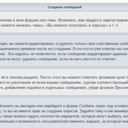
Создание сообщений
кнопке в окне форума или темы. Возможно, вам придётся зарегистриров
можете начинать темы», «Вы можете голосовать в опросах» и т. п.
ции, вы можете редактировать и удалять только свои собственные сооб
аниченного времени после его создания. Если кто-то уже ответил на со
 них. Эта надпись не появляется, если сообщение редактировал админис
ли не могут удалить сообщение, если на него уже кто-то ответил.
 её в личном разделе. После этого вы можете отметить флажком пункт
писи по умолчанию ко всем вашим сообщениям, сделав соответствующий
нить добавление подписи в отдельных сообщениях, убрав флажок
Присое
ёлкните на закладке или перейдите в форму
Создать опрос
под основно
, то вы не имеете прав на создание опросов. Задайте тему и как миним
ы также можете задать количество вариантов, которые могут выбрать п
тоянным) и возможность пользователей изменять вариант, за который он